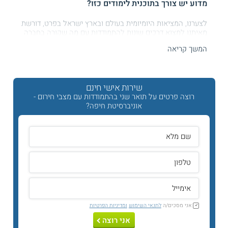
מדוע יש צורך בתוכנית לימודים כזו?
לצערנו, המציאות היומיומית בעולם ובארץ ישראל בפרט, דורשת
מאיתנו למצוא דרכים שונות להתמודדות עם מה שקורה בחברה
שלנו, התמודדות עם תיעוש גובר, עם טרור, עם אסונות טבע ועוד.
המשך קריאה
מרבית האסונות הינם בלתי צפויים וחלקם גם בלתי הפיכים!
למרות זאת, למידה מקיפה ומעמיקה של תהליכי מניעה ומציאת
דרכים לטיפול והתמודדות, יכולות להימצא כמצילות חיים.
שירות אישי חינם
התוכנית מיועדת למקבלי החלטות ובכירים בתחום זה.
רוצה פרטים על תואר שני בהתמודדות עם מצבי חירום -
אוניברסיטת חיפה?
קצת על תואר שני בהתמודדות עם מצבי חירום
תואר שני בהתמודדות עם מצבי חירום משויך לחוג לגיאוגרפיה
ולימודי הסביבה של אוניברסיטת חיפה. הלימודים לתואר זה הינם
מתחומי הלימוד החשובים של ההווה והעתיד. התואר נלמד
במסגרת חוג זה מכיוון שמרבית נושאיו עוסקים באסונות ובמצבי
חירום אשר קורים במרחבים גיאוגרפיים. הקורסים לתואר זה הינם
מתחומים מגוונים ומרובים, ביניהם: גיאולוגיה, אקלים,
גיאומורפולוגיה, פסיכולוגיה, משאבי אנוש, תקשורת,
מדעי המדינה
,
כלכלה
, בריאות, תחבורה, משפט ולוגיסטיקה.
אני מסכים/ה
לתנאי השימוש
ומדיניות הפרטיות
תוכנית הלימודים לתואר שני בהתמודדות עם מצבי חירום
אני רוצה