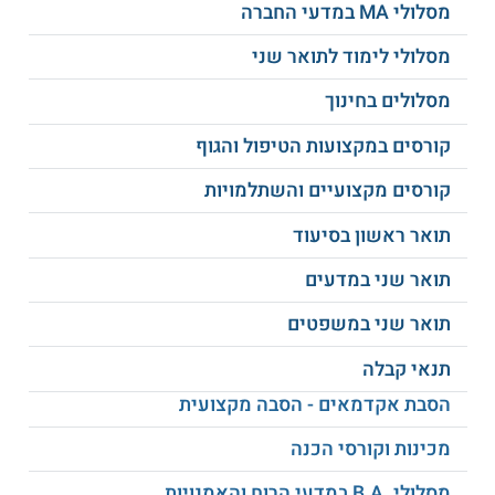
סיום הלימודים ואפשרויות תעסוקה
מסלולי MA במדעי החברה
בתום הלימודים לתואר שני בהתמודדות עם מצבי חירום, הבוגרים
מסלולי לימוד לתואר שני
אשר עמדו בכל דרישות החוג, יקבלו תואר שני "מוסמך בהתמודדות
עם מצבי חירום", מטעם החוג לגיאוגרפיה של אוניברסיטת חיפה.
מסלולים בחינוך
לאחר קבלת התואר יוכלו הבוגרים להשתלב בכל המערכות אשר
צריכות מנהלים ומקבלי החלטות בתחום זה.
קורסים במקצועות הטיפול והגוף
למידע נוסף לחצו:
אוניברסיטת חיפה
קורסים מקצועיים והשתלמויות
תואר ראשון בסיעוד
תואר שני במדעים
תואר שני במשפטים
תנאי קבלה
הסבת אקדמאים - הסבה מקצועית
מכינות וקורסי הכנה
מסלולי .B.A במדעי הרוח והאמנויות