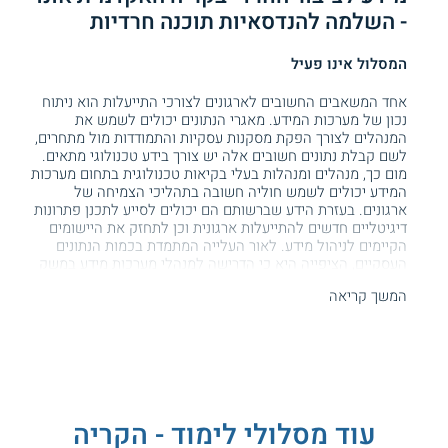
- השלמה להנדסאיות תוכנה חרדיות
המסלול אינו פעיל
אחד המשאבים החשובים לארגונים לצורכי התייעלות הוא ניתוח
נכון של מערכות המידע. מאגרי הנתונים יכולים לשמש את
המנהלים לצורך הפקת מסקנות עסקיות והתמודדות מול מתחרים,
לשם קבלת נתונים חשובים אלה יש צורך בידע טכנולוגי מתאים.
מום כך, מנהלים ומנהלות בעלי בקיאות טכנולוגית בתחום מערכות
המידע יכולים לשמש חוליה חשובה בתהליכי הצמיחה של
ארגונים. בעזרת הידע שברשותם הם יכולים לסייע לתכנן פתרונות
דיגיטליים חדשים להתייעלות ארגונית וכן לתחזק את היישומים
הקיימים לניהול מידע. לאור העלייה המתמדת בכמות הנתונים
העסקיים, הציפייה היא כי הדרישה למנהלי מערכות מידע במשק
רק תלך ותגבר.
המשך קריאה
בקמפוס החרדי של הקריה האקדמית אונו פועל מסלול
לימודי
מנהל עסקים בהתמחות מערכות מידע
. התכנית
ללימודי מנהל
עסקים לחרדים
מוצעת נכון להיום לנשים חרדיות בלבד, היא
מתקיימת במסלול השלמה ייעודי לבעלות תעודת הנדסאית תוכנה
שהן בוגרות סמינרים חרדיים. במהלך התכנית הסטודנטיות רוכשות
ידע מתקדם במערכות מידע, אשר יכול לסייע להן לקדם את
עוד מסלולי לימוד - הקריה
הקריירה. בשוק העבודה של היום תואר אקדמי יכול לפתוח דלתות
לקידום מקצועי וכך ההנדסאיות יכולות לפתוח עבורן דלתות רבות