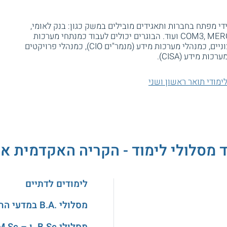
די מפתח בחברות ותאגידים מובילים במשק כגון: בנק לאומי,
מכבי שירותי בריאות, COM3, MERCURY, HP, ORANGE ועוד. הבוגרים יכולים לעבוד כמנתחי מערכות
מידע קלאסיים, בתוך הארגון או כיועצים חיצוניים, כמנהלי מערכות מידע (מנמר"ים CIO), כמנהלי פרויקטים
ימודי תואר ראשון ושני
 מסלולי לימוד - הקריה האקדמית או
לימודים לדתיים
מסלולי .B.A במדעי החברה