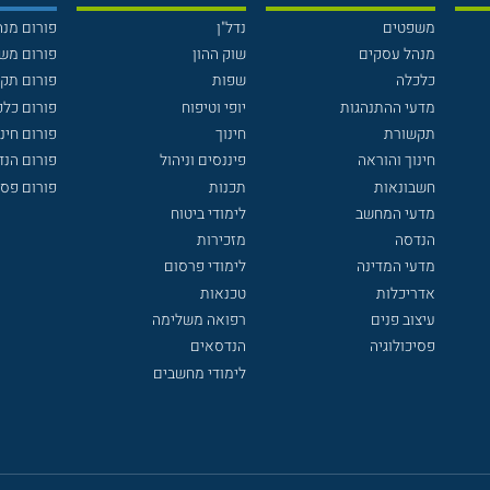
משפטים
נדל"ן
פורום מנ
מנהל עסקים
שוק ההון
פורום מש
כלכלה
שפות
פורום תק
מדעי ההתנהגות
יופי וטיפוח
פורום כלכ
תקשורת
חינוך
פורום חינו
חינוך והוראה
פיננסים וניהול
פורום הנ
חשבונאות
תכנות
פורום פסי
מדעי המחשב
לימודי ביטוח
הנדסה
מזכירות
מדעי המדינה
לימודי פרסום
אדריכלות
טכנאות
עיצוב פנים
רפואה משלימה
פסיכולוגיה
הנדסאים
לימודי מחשבים