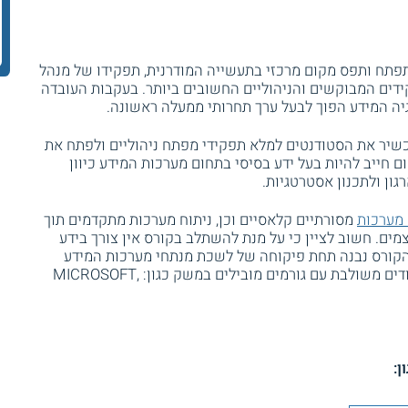
תח ותפס מקום מרכזי בתעשייה המודרנית, תפקידו של מנהל
דים המבוקשים והניהוליים החשובים ביותר. בעקבות העובדה
ה המידע הפוך לבעל ערך תחרותי ממעלה ראשונה.
להכשיר את הסטודנטים למלא תפקידי מפתח ניהוליים ולפתח את
ום חייב להיות בעל ידע בסיסי בתחום מערכות המידע כיוון
ון ולתכנון אסטרטגיות.
 מערכות
מסורתיים קלאסיים וכן, ניתוח מערכות מתקדמים תוך
ים. חשוב לציין כי על מנת להשתלב בקורס אין צורך בידע
הקורס נבנה תחת פיקוחה של לשכת מנתחי מערכות המידע
שמעניקה את תעודת המקצוע. תוכנית הלימודים משולבת עם גורמים מובילים במשק כגון: MICROSOFT,
ן: