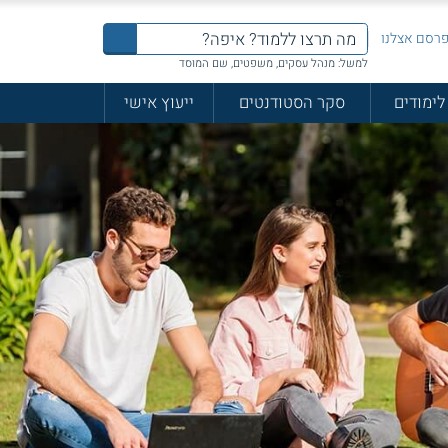
רסם אצלנו
למשל: מנהל עסקים, משפטים, שם המוסד
לימודים
סקר הסטודנטים
ייעוץ אישי