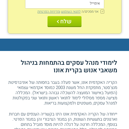
אני מסכים/ה
לתנאי השימוש
ומדיניות הפרטיות
שלח
לימודי
מנהל עסקים
בהתמחות בניהול
משאבי אנוש בקרית אונו
הקריה האקדמית אונו, אשר פעלה בעבר בחסותה של אוניברסיטת
מנצ'סטר, מתפקדת החל משנת 2003 כמוסד אקדמאי עצמאי
(הפועל באישור המועצה להשכלה גבוהה בישראל). המכללה
מציעה מספר מסלולי לימוד לתואר ראשון ותואר שני בפקולטות
ל
מנהל עסקים
, משפטים ולמקצועות בריאות.
ייחודה של הקריה האקדמית אונו הינו בקשריה הענפים עם חברות
וארגונים בתעשיות השונות, הן במגזר הציבורי והן במגזר הפרטי.
בנוסף, המכללה חרטה על דגלה להיות מוסד מוביל בתחום