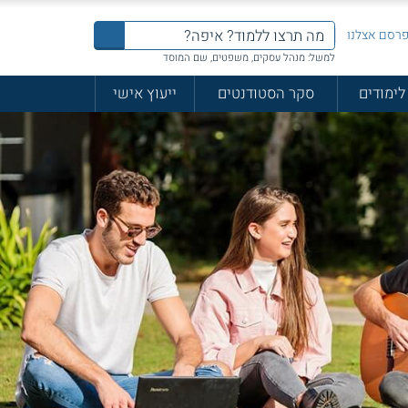
רסם אצלנו
למשל: מנהל עסקים, משפטים, שם המוסד
לימודים
סקר הסטודנטים
ייעוץ אישי