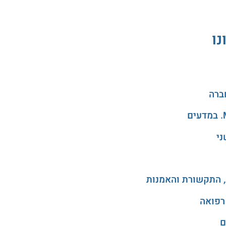
נו
ני
, התקשורת והאמנות
רפואה
ם