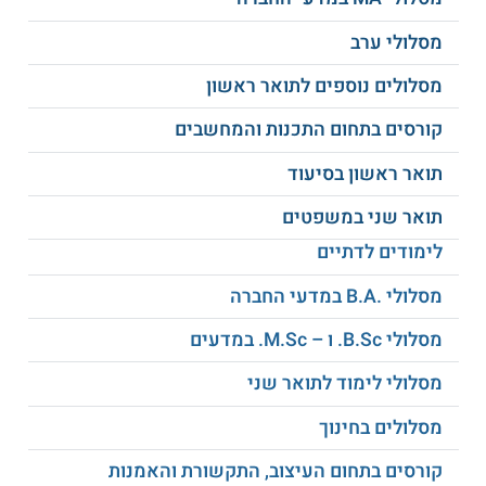
מסלולי ערב
קורס סטודיו – תנועה
אתיקה בטיפול
ומופעי הגוף
פסיכולוגי
מסלולים נוספים לתואר ראשון
קורסים בתחום התכנות והמחשבים
תיאוריות ושיטות טיפול
ועוד
בתנועה ומחול
תואר ראשון בסיעוד
תואר שני במשפטים
מתכונת הלימוד
לימודים לדתיים
משך התכנית הוא כשנתיים.
מסלולי .B.A במדעי החברה
בשנה א' לומדים יום מלא וחצי יום נוסף של הכשרה מעשית.
בשנה ב' לומדים יום מלא ויומיים של הכשרה מעשית. במהלך שנה
מסלולי B.Sc. ו – M.Sc. במדעים
ב' מתקיים קורס אינטנסיבי נוסף.
מסלולי לימוד לתואר שני
שנה ג' למטפלים מתקיימת לפי המתווה המקצועי כפי שיחוקק
בכנסת. היקף ההכשרה המעשית צפוי להיות 960 שעות, כ - 4
מסלולים בחינוך
ימים של הכשרה בשבוע.
קורסים בתחום העיצוב, התקשורת והאמנות
תנאי הקבלה לתכנית לתואר שני