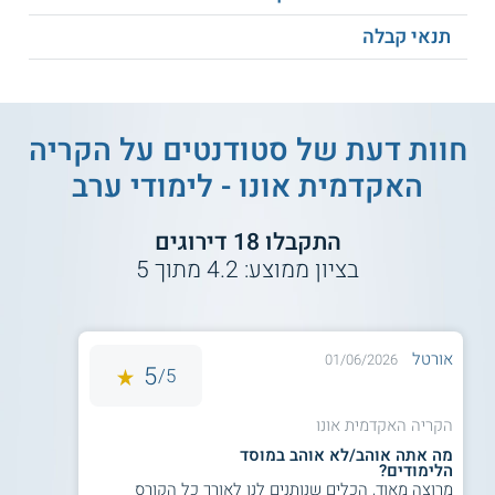
אפשרות ללמוד
מנהל עסקים
לתואר ראשון במתכונת של
לימודי
ערב
. לימודים אלו נערכים בהיקף של שלושה ערבים בשבוע
תנאי קבלה
(16:00-22:00).
למידע נוסף לחצו:
הקריה האקדמית אונו - לימודי
תואר ראשון ושני
חוות דעת של סטודנטים על
הקריה
האקדמית אונו - לימודי ערב
התקבלו
18
דירוגים
בציון ממוצע:
4.2
מתוך
5
אורטל
01/06/2026
5
5/
הקריה האקדמית אונו
מה אתה אוהב/לא אוהב במוסד
הלימודים?
מרוצה מאוד, הכלים שנותנים לנו לאורך כל הקורס