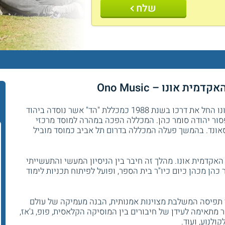
שלח
 אונו – Ono Music
בית הספר למוסיקה של הקריה האקדמית אונו החל את דרכו בשנת 1988 כמכללת "הד" אשר נוסדה ביהוד
פסור יהודה סומר כהן. המכללה הפכה במהרה למוסד מרכזי
 וסאונד. בהמשך פעלה המכללה בדרום תל אביב כמוסד מוביל
ריה האקדמית אונו. מהלך זה חיבר בין הניסיון המעשי והתעשייתי
כהן מכהן כיום כיו"ר בית הספר, ופועל לפיתוח תכניות לימוד
 תפיסה המשלבת מצוינות אמנותית, הבנה מעמיקה של עולם
מתאימה לעידן של חיבורים בין המוסיקה הקלאסית, פופ, ג'אז,
קולנוע, ועוד.