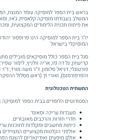
בראש בית הספר למוסיקה עומד המנצח, המל
המשלב בעבודתו מוסיקה קלאסית, ג'אז, ומוס
את פיתוח תכנית הלימודים המקצועית, ומכה
יו"ר בית הספר למוסיקה הינו פרופסור יהודה
המוסיקלי בישראל.
סגל בית הספר כולל מוסיקאים מובילים מתע
קדישזון, גל דה פז, אריה וולניץ, לימור שפירא,
פורטוגלי, דניאל סלומון, ד"ר משה מורד, ד"
והפרפורמנס), ואורי זך (ראש מסלול ההפקה
התשתית הטכנולוגית
הסטודנטים הלומדים בבית הספר למוסיקה Ono Music נהנים מסביבת לימודים מתקדמת הכוללת:
מעבדות עריכה וסאונד.
חדרי חזרות והרכבים מאובזרים.
כיתות מחשבים ומקלדות לתוכנות ערי
אולפני הקלטות מקצועיים המצוידים בצ
אולם מופעים ואודיטוריום להצגת הפרו