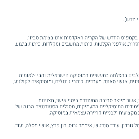
 חדש).
ר למוסיקה בקמפוס החדש של הקריה האקדמית אונו בצומת סביון.
רות, אולפני הקלטות, כיתות מחשבים ומקלדות, כיתות ביצוע,
ת הספר למוסיקה Ono Music משתלבים בהצלחה בתעשיית המוסיקה הישראלית והבין-לאומית
ינים, אנשי סאונד, מעבדים, כותבי ג'ינגלים, ומוסיקאים לקולנוע,
אשר מייצר סביבה המעודדת ביטוי אישי, מצוינות
ימודים המוסיקליים המעמיקים, מסגלים הסטודנטים הבנה של
מקצועית ולבניית קריירה עצמאית במוסיקה.
 טל גורדון, עודד סנדטש, איתמר גרוס, רון פרץ, אושי מסלה, ועוד.