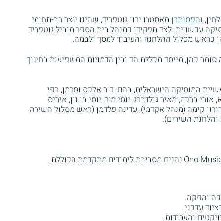
חין,
והפסנתרן
מאסטרו ירון גוטפריד, שהינו יוצר רב-תחומי
יקה עכשווית. לצד תפקידו כמנהל בית הספר מוביל גוטפריד
ן כראש מסלול ההלחנה והעיבוד למסך ולבמה.
 סומר כהן, מייסד מכללת הד ובין הדמויות המשפיעות בחינוך
שיית המוסיקה הישראלית, בהם: ד"ר אלכס וסרמן, רפי
 אורי ברכה, מאיר גולדברג, יוסי מור, יוסי בן נון, איריס
ר דורון קימה (מנהל אקדמי), עדינה פלדמן (ראש מסלול השירה
 והלחנת השירים).
כה והפקה.
יוד עדכני.
יקטים והעבודות.