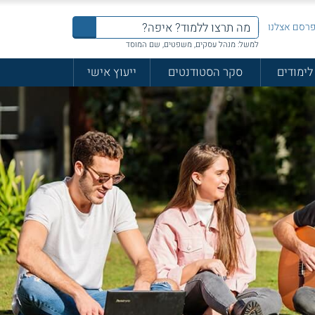
רסם אצלנו
למשל: מנהל עסקים, משפטים, שם המוסד
לימודים
סקר הסטודנטים
ייעוץ אישי