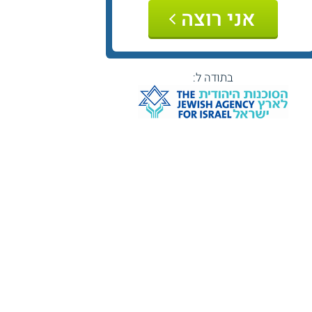
אני רוצה
בתודה ל: