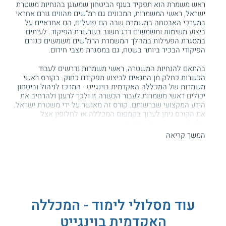
ראש משמרת הוא תפקיד בענף הביטחון שמעוגן בהנחיות משטרת
ישראל, ראשי המשמרות, המכונים גם רמ"שים מהווים גורם אחראי
במערכי האבטחה במשמרת שבה הם פועלים, הם אחראיים על
ביצוע משימות ומשמשים דרג חשוב בשרשרת הפיקוד. לעיתים
במסגרת הפעילות במהלך המשמרת הרמ"שים משמשים כגורם
הפיקודי הבכיר ביותר בשטח, גם במסגרת מצבי חירום.
בהתאם להנחיות המשטרה, ראשי משמרות נדרשים לעבוד
הכשרות כחלק מן התנאים לביצוע תפקידם כחוק. בקורס ראשי
משמרות של המכללה האקדמית בוינגייט - המרכז לניהול וביטחון
יכולים ראשי משמרות לעבור הכשרה זו ולכך לרענן ולהרחיב את
הידע המקצועי שברשותם. קורס זה מאושר על ידי משטרת ישראל.
את הקורס ניתן לערוך בקמפוס המכללה או לחלופין אצל
הלקוחות בהתאם לצורכיהם.
המשך קריאה
תכנית הלימודים
מטרת הכשרה מקצועית זו היא לסייע לעובדים בתחום
הביטחון
לרכוש ידע מקצועי באבטחה ולקבל הכשרה מתאימה לפיקוד
משמרות בעת שגרה ובמקרי חירום. במהלך הקורס מתוודעים
לתפקידי הרמ"ש ולתחומי האחריות שלו וסוקרים שלל דילמות
ואתגרים שבהם נתקלים בעלי התפקיד, לרבות ניתוח של אירועים
עוד מסלולי לימוד - המכללה
מן השטח.
האקדמית בוינגייט
נוסף על כך, הם סוקרים סוגיות משפטיות שעשויות לעלות כחלק