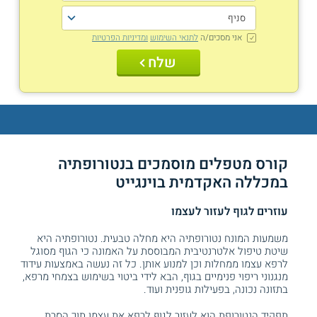
אני מסכים/ה
לתנאי השימוש
ומדיניות הפרטיות
שלח
קורס מטפלים מוסמכים בנטורופתיה
במכללה האקדמית בוינגייט
עוזרים לגוף לעזור לעצמו
משמעות המונח נטורופתיה היא מחלה טבעית. נטורופתיה היא
שיטת טיפול אלטרנטיבית המבוססת על האמונה כי הגוף מסוגל
לרפא עצמו ממחלות וכן למנוע אותן. כל זה נעשה באמצעות עידוד
מנגנוני ריפוי פנימיים בגוף, הבא לידי ביטוי בשימוש בצמחי מרפא,
בתזונה נכונה, בפעילות גופנית ועוד.
תפקיד הנטורופת הוא לעזור לגוף לרפא את עצמו תוך הסרת