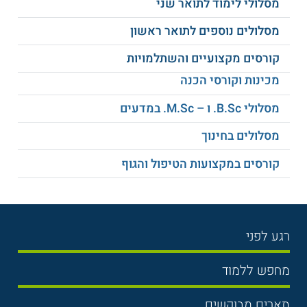
מסלולי לימוד לתואר שני
תקשורת בינאישית
סגנונות ניהול
מסלולים נוספים לתואר ראשון
תכנון וניהול תקציב
אבטחת מידע
קורסים מקצועיים והשתלמויות
מכינות וקורסי הכנה
גיוס והכשרת כוח אדם
ניתוח SWOT
מסלולי B.Sc. ו – M.Sc. במדעים
ניתוח סיכונים באבטחה
יריבים פליליים
מסלולים בחינוך
קורסים במקצועות הטיפול והגוף
האסלם
תרבות ארגונית
הפונדמנטליסטי
פיתוחים טכנולוגיים
רגע לפני
ועוד
באבטחה
בחירת לימודים
מחפש ללמוד
על מוסד הלימוד
תנאי קבלה
תואר ראשון
תארים מבוקשים