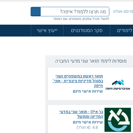
רסם אצלנו
למשל: מנהל עסקים, משפטים, שם המוסד
לימודים
סקר הסטודנטים
ייעוץ אישי
מוסדות לימוד תואר שני מדעי החברה
תואר ראשון במשפטים ושני
במנהל מדיניות ציבורית - אוני`
חיפה
שירות אישי חינם
בר אילן - תואר שני במדעי
המדינה וממשל
שירות אישי חינם
4.8 (4 חוו"ד)