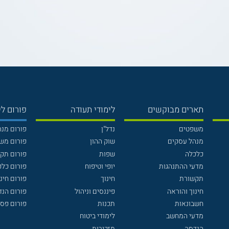
תארים מבוקשים
לימודי תעודה
פורום לי
משפטים
נדל"ן
פורום מנ
מנהל עסקים
שוק ההון
פורום מש
כלכלה
שפות
פורום תק
מדעי ההתנהגות
יופי וטיפוח
פורום כלכ
תקשורת
חינוך
פורום חינו
חינוך והוראה
פיננסים וניהול
פורום הנ
חשבונאות
תכנות
פורום פסי
מדעי המחשב
לימודי ביטוח
הנדסה
מזכירות