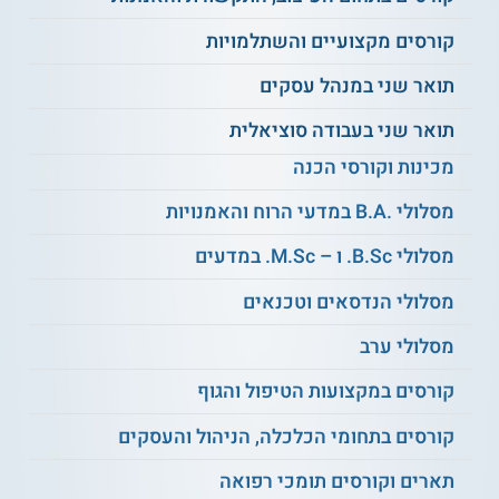
עד 90% מימון בשכר הלימוד הבסיסי.
קורסים מקצועיים והשתלמויות
תואר שני במנהל עסקים
קראו על
לימודי טכנאי
.
תואר שני בעבודה סוציאלית
מכינות וקורסי הכנה
נושאי לימוד
הגברה.
מסלולי .B.A במדעי הרוח והאמנויות
תמסורת אודיו.
מכונות הקלטה.
מסלולי B.Sc. ו – M.Sc. במדעים
תוכנת Cubase.
מסלולי הנדסאים וטכנאים
תוכנת ProTools
.
מכשיר עיבוד צליל.
מסלולי ערב
פרוגרמינג וסינתזה.
מיקרופונים ורמקולים.
קורסים במקצועות הטיפול והגוף
ז'אנרים וכלים מוזיקליים.
קול לתמונה – הקלטות שטח.
קורסים בתחומי הכלכלה, הניהול והעסקים
ועוד.
תארים וקורסים תומכי רפואה