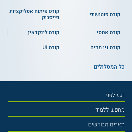
קורס פיתוח אפליקציות
קורס פוטושופ
פייסבוק
קורס אטסי
קורס לינקדאין
קורס ניו מדיה
קורס UI
כל המסלולים
רגע לפני
בחירת לימודים
מחפש ללמוד
תנאי קבלה
תואר ראשון
תארים מבוקשים
שכר לימוד