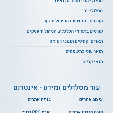
מסלולי הנדסאים וטכנאים
מעת לעת. המידע המוצג כאן נכתב ונערך על ידי
צוות האתר. למען הסר ספק בין האתר למוסד
מסלולי ערב
הלימודים לא מתקיים קשר מכל סוג שהוא.
קורסים במקצועות הטיפול והגוף
למידע נוסף לחצו:
מכללת ספיר | המכללה
קורסים בתחומי הכלכלה, הניהול והעסקים
האקדמית ספיר
תארים וקורסים תומכי רפואה
תואר שני במשפטים
תנאי קבלה
עוד מסלולים ומידע - אינטרנט
עיצוב אתרים
בניית אתרים
קורס קידום אתרים
קורס PPC בגוגל