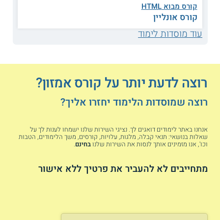
קורס מבוא HTML
היקף הקורס משתנה בין המוסדות. בדרך כלל נע אורך המסלול בין
קורס אונליין
מספר שבועות לחודשיים, שיעורים מתקיימים לרוב בשעות הערב
פעם בשבוע. חלק מהקורסים משלבים שיעורים מקוונים שנלמדים
עוד מוסדות לימוד
דרך האינטרנט עם הדרכות פרונטליות בכיתה.
מלבד שיעורים עיוניים והרצאות אורח של מומחים במסחר מקוון,
התלמידים מתרגלים באופן מעשי את העבודה באמזון במסגרת
סימולציות. בחלק מהמוסדות מתקיימות פגישות אישיות עם סגל
רוצה לדעת יותר על קורס אמזון?
ההוראה בהן מסייעים המרצים לנתח את העסק האישי של
התלמידים ולבחור את המוצרים המתאימים והכדאיים ביותר
לתחילת הדרך באמזון.
רוצה שמוסדות הלימוד יחזרו אליך?
רוצים להוביל בפרסום? קראו גם על
קורס
אנחנו באתר לימודים דואגים לך. נציגי השירות שלנו ישמחו לענות לך על
שיווק דיגיטלי
שאלות בנושאי: תנאי קבלה, מלגות, עלויות, קורסים, משך הלימודים, הטבות
וכו', אנו מזמינים אותך לנסות את השירות שלנו
בחינם
.
נושאי הלימוד
מתחייבים לא להעביר את פרטיך ללא אישור
קידומים ותנועה בחנות
מסחר אלקטרוני