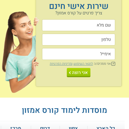
שירות אישי חינם
חישוב רווחים ממכירות
סוגיות משפטיות
צריך פרטים על קורס אמזון?
העלאת מוצרים
Private label בסין
למכירה
היכרות עם זירות מסחר
הרשמה לאתר אמזון
טכניקות להצלחה
אני מסכים/ה
לתנאי השימוש
ומדיניות הפרטיות
ניהול מלאי ומשלוחים
עסקית
אני רוצה
איתור של מוצרים
קידום ופרסום באמזון
מנצחים
מוסדות לימוד קורס אמזון
דרופשיפינג
ואיתור
עקרונות מכירה וניהול
ספקים
כל הארץ
צפון
דרום
מרכז