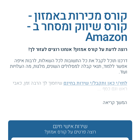
קורס מכירות באמזון -
קורס שיווק ומסחר ב -
Amazon
רוצה לדעת על
קורס אמזון
? אנחנו רוצים לעזור לך!
דרכנו תוכל לקבל את כל התשובות לכל השאלות, לרבות איפה
אפשר ללמוד, תנאי קבלה למסלולים השונים, מלגות, מה העלויות
ועוד.
לחץ/י כאן ותקבל/י שירות בחינם
שיחסוך לך הרבה זמן, כאבי
ראש וגם כסף ...
המידע באתר הועיל ל87% מהגולשים.
המשך קריאה
עזרנו גם לך? דרג אותנו:
שירות אישי חינם
רוצה פרטים על קורס אמזון?
קורס מסחר באמזון - קורס אמאזון