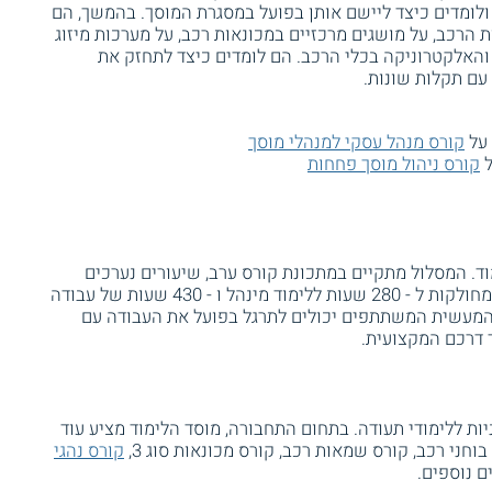
 ולומדים כיצד ליישם אותן בפועל במסגרת המוסך. בהמשך, הם
הרכב, על מושגים מרכזיים במכונאות רכב, על מערכות מיזוג
והאלקטרוניקה בכלי הרכב. הם לומדים כיצד לתחזק את
עם תקלות שונות.
 על
קורס מנהל עסקי למנהלי מוסך
ל
קורס ניהול מוסך פחחות
רה הוא כ - 710 שעות לימוד. המסלול מתקיים במתכונת קורס ערב, שיעורים נערכים
שלוש פעמים במהלך השבוע. שעות הקורס מחולקות ל - 280 שעות ללימוד מינהל ו - 430 שעות של עבודה
מעשית המשתתפים יכולים לתרגל בפועל את העבודה עם
 דרכם המקצועית.
ות ללימודי תעודה. בתחום התחבורה, מוסד הלימוד מציע עוד
 בוחני רכב, קורס שמאות רכב, קורס מכונאות סוג 3,
קורס נהגי
ם נוספים.