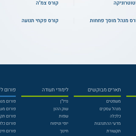
טוטרוניקה
קורס צמ"ה
רס מנהל מוסך פחחות
קורס פקחי תנועה
תארים מבוקשים
לימודי תעודה
פורום לי
משפטים
נדל"ן
פורום מנ
מנהל עסקים
שוק ההון
פורום מש
כלכלה
שפות
פורום תק
מדעי ההתנהגות
יופי וטיפוח
פורום כלכ
תקשורת
חינוך
פורום חינו