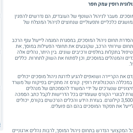
לוגית רופין
עמק חפר
סכים. מעבר לניהול השוטף של העובדים, הם נדרשים להפגין
מושגים כלכליים ותפעוליים שנחוצים לניהול המוצלח של
דרת תחום ניהול המוסכים, במסגרת המגמה לייעול ענף הרכב
בתחום שירותי הרכב, שקובעים את תחומי הפעילות במוסך, את
טיפול בתקלות בחלפים ורכיבים שונים. בין היתר, נהלים אלה
ים והמנהלים במוסכים, וכן לפתוח את השוק לתחרות. כללים
.
ם את הקריירה ושואפים להגיע לדרגת ניהול מוסכים יכולים
במכללה הטכנולוגית רופין. קורס זה מתקיים בפיקוח של משרד
יצוניים שנערכים על ידי המשרד להסמכתם של מנהלים
רת לבוגרי הקורס שעומדים בכל הדרישות לקבל כתב הסמכה
לניהול מוסכים לרכבים קלים, עד משקל של 3,500 קילוגרם. בעזרת הידע והכלים הנרכשים בקורס, יכולים
ייעל את תפקוד המוסכים בהם הם פועלים.
ע
 המקצועי הנדרש בתחום ניהול המוסך, לרבות נהלים ארגוניים