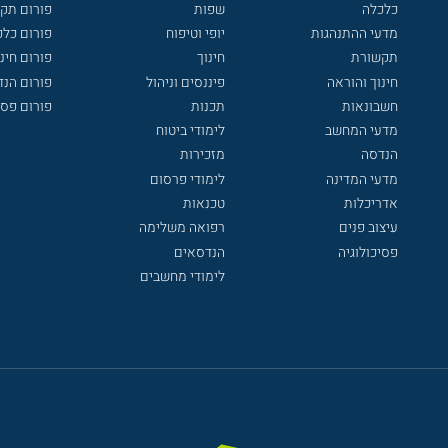
כלכלה
שפות
פורום תק
מדעי ההתנהגות
יופי וטיפוח
פורום כלכ
תקשורת
חינוך
פורום חינו
חינוך והוראה
פיננסים וניהול
פורום הנ
חשבונאות
תכנות
פורום פסי
מדעי המחשב
לימודי ביטוח
הנדסה
מזכירות
מדעי המדינה
לימודי פרסום
אדריכלות
טכנאות
עיצוב פנים
רפואה משלימה
פסיכולוגיה
הנדסאים
לימודי מחשבים