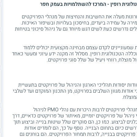
ולוגית רופין - המרכז להשתלמויות ב
עמק חפר
רונות מעלה את החשיבות והנחיצות של מנהלי הפרויקטים
רה על עמידה ביעדים, בחיסכון בעלויות ובשיפור האיכות.
לים נדרשים כעת לשים דגש מיוחד גם על ניהול סיכוני בטיחות
ות שמעוניינים לקדם עצמם מבחינה מקצועית יכולים ללמוד
לה הטכנולוגית רופין. מסלול זה מקנה ידע עיוני ומעשי כאחד
 מוצלח, רווחי ויעיל של שלל סוגי פרויקטים.
ות יסודות תהליכי הארגון והניהול של פרויקטים בתעשיית
י אודות מגוון השלבים בפרויקט, מן התכנון המוקדם ועד לשלבי
מוצלח.
תחילה הם סוקרים את תחומי האחריות של מנהלי פרויקטים לרבות היכרות עם נהלי PMO לניהול
יהול של פרויקטים יזמיים, מאיתור של פרויקטים כדאיים, דרך
ים לביצוע. כמו כן, הם סוקרים שלל שיטות בנייה וביצוע תוך
שים כיום בתחום הבנייה. נוסף על כך, הם לומדים אודות
 פרויקטים בבנייה, לרבות תמחור הפרויקטים. הם בוחנים גם