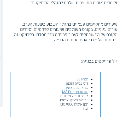
לומדים אודות החשיבות שלהם למנהלי הפרויקטים.
16 שעות אקדמיות. שיעורים מתקיימים פעמיים במהלך השבוע בשעות הערב,
ורים עיוניים, בקורס משולבים שיעורים פרקטיים וסיורים
הקורס על המשתתפים לערוך פרויקט גמר מסכם. בפרויקט זה
בניתוח של מצבי אמת מתחום הבנייה.
ל פרויקטים בבנייה:
תמ"א 38
דיני בנייה ותכנון
שמאות מקרקעין
תוכנת MS Project
בקרה וניהול סיכונים
עבודות ריצוף ואיטום
ע
תקן איכות ISO 9000
ועוד