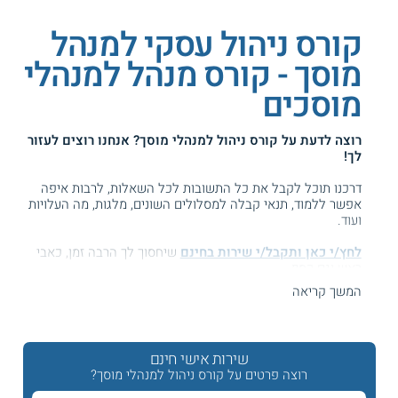
קורס ניהול עסקי למנהל
מוסך - קורס מנהל למנהלי
מוסכים
רוצה לדעת על
קורס ניהול למנהלי מוסך
? אנחנו רוצים לעזור
לך!
דרכנו תוכל לקבל את כל התשובות לכל השאלות, לרבות איפה
אפשר ללמוד, תנאי קבלה למסלולים השונים, מלגות, מה העלויות
ועוד.
לחץ/י כאן ותקבל/י שירות בחינם
שיחסוך לך הרבה זמן, כאבי
ראש וגם כסף ...
המשך קריאה
המידע באתר הועיל ל87% מהגולשים.
עזרנו גם לך? דרג אותנו:
שירות אישי חינם
רוצה פרטים על קורס ניהול למנהלי מוסך?