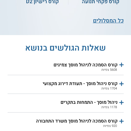
קורס פקחי תנועה
קורס רישיון D2
מיזוג אויר
מכללת עמל מקס פיין (תל אביב):
מכללת
מקס פיין היא חלק מרשת המכללות עמל
הטכנולוגית רופין - ניהול
הישגים ובה מתקיימות שלל הכשרות
כל המסלולים
מוסך אוטוטק
מקצועיות בענפים כגון רכב, חשמל ומיזוג
אוויר. קורס מנהלי מוסך במוסד זה תואם את
מתכונת משרד הכלכלה וכולל שני מפגשים
שבועיים, בשעות הערב. בנוסף, ניתן להשתתף
שאלות הגולשים בנושא
בקורסי רכב אחרים, כגון
קורס מנהל מקצועי
פחחות רכב
, קורס תיקון והחלפת צמיגים
וקורסי אוטוטרוניקה ברמות השונות.
קורס הסמכה לניהול מוסך צמיגים
5608 צפיות
קורס ניהול מוסך - תעודת דירוג מקצועי
1704 צפיות
ניהול מוסך - התמחות בתקרים
1178 צפיות
קורס הסמכה לניהול מוסך משרד התחבורה
920 צפיות