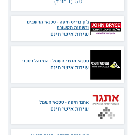
5.0 (1 חוו"ד)
רוצים להמשיך לקדם את הקריירה? קראו עוד
על
קורס עבודה
ג`ון ברייס חיפה - טכנאי מחשבים
ורשתות תקשורת
תכנית הלימודים
שירות אישי חינם
משתתפי הקורס לומדים בהרחבה על תחום תברואת המים
ורוכשים כלים לתפעול של מערכות במבנים ובמוסדות. הם
מתחילים ומכירים מושגי בסיס בתחומי המדעים כגון כימיה,
אפידמיולוגיה ומיקרוביולוגיה של מים. בהמשך הם לומדים על
טכנאי מוצרי חשמל - המינהל הטכני
שיטות מקצועיות לטיפול במים, לרבות טכניקות לחיטוי ולסינון
שירות אישי חינם
המים. הם גם שמים דגש על נהלים לגיהות ובטיחות במקום
העבודה.
לאחר מכן, נלמדים לעומק נהלים והנחיות של משרד הבריאות
שרלבנטיים לתחום מי השתייה ומחייבים את בעלי המקצוע בענף.
המשתתפים ממשיכים ודנים בתהליכי תפעול ותחזוקה שוטפת של
אתגר חיפה - טכנאי חשמל
מערכות לאספקת מים ולומדים גם על ההיבט התברואתי הכרוך
שירות אישי חינם
בתכנון של מתקנים אלה ובתפעולם השוט, בהתאם לתקנות
החדשות של משרד הבריאות.
מתכונת הלימוד