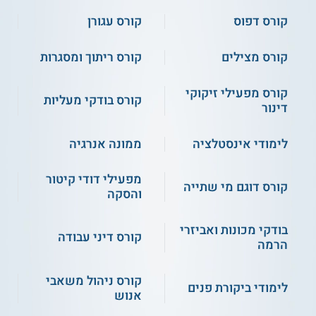
תעודה
קורס דפוס
קורס עגורן
משתתפים שמשלימים את כל הדרישות בקורס מקבלים תעודת
קורס מצילים
קורס ריתוך ומסגרות
הסמכה מטעם משרד הבריאות בתחום תברואת המים. כדי לקבל
את הדיפלומה הם צריכים לעמוד בדרישות הנוכחות של התכנית
וגם לעבור בהצלחה מבחן גמר שנערך על ידי המשרד.
קורס מפעילי זיקוקי
קורס בודקי מעליות
דינור
** לתשומת לבך נכונות המידע עלולה להשתנות
לימודי אינסטלציה
ממונה אנרגיה
מעת לעת. המידע המוצג כאן נכתב ונערך על ידי
צוות האתר. למען הסר ספק בין האתר למוסד
הלימודים לא מתקיים קשר מכל סוג שהוא.
מפעילי דודי קיטור
קורס דוגם מי שתייה
והסקה
למידע נוסף לחצו:
המכללה הטכנולוגית רופין -
בודקי מכונות ואביזרי
המרכז להשתלמויות - לימודי תעודה והכשרות
קורס דיני עבודה
הרמה
מקצועיות
קורס ניהול משאבי
לימודי ביקורת פנים
אנוש