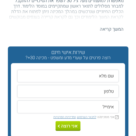
מאפשרת למועמדים מעל גיל 30 לשפר את הסיכויים להתקבל
למבחר מסלולים לתואר ראשון שמתקיימים במוסד הלימוד. דרך
הכלים החיוניים שנרכשים במהלך המכינה ניתן לפתוח את הדלת
לקראת המשך הלימודים וכך גם לקראת קריירה בענפים מבוקשים
במשק הישראלי.
המשך קריאה
תכנית הלימודים
המכינה
מציעה לתלמידיה לרכוש ידע בתחומים בסיסיים לחיים
האקדמיים. נוסף על כך, היא מאפשרת לתלמידים לקבל כלים
שירות אישי חינם
שחיוניים לחשיבה אקדמית ומסייעת להם לבנות מיומנויות אוריינות
רוצה פרטים על שערי מדע ומשפט - מכינה 30+?
אקדמית והרגלי למידה נכונים אשר יכולים לסייע להם בהמשך
הדרך בלימודים לתואר ראשון.
הקורסים הנלמדים במסגרת מכינה 30+ כוללים:
אוריינות אקדמית.
אשנב למתמטיקה.
אנגלית.
משטר וישראל.
אני מסכים/ה
לתנאי השימוש
ומדיניות הפרטיות
אני רוצה
מתכונת הלימוד