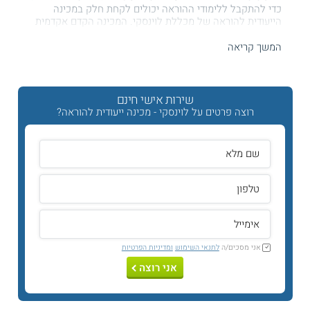
כדי להתקבל ללימודי ההוראה יכולים לקחת חלק במכינה
הייעודית להוראה של מכללת לוינסקי. המכינה הקדם אקדמית
הייעודית להוראה מאפשרת קבלה ללימודי ההוראה ללא צורך
בשיפור הבגרויות שכן תעודת המכינה מחליפה את תעודת הבגרות
המשך קריאה
לצורך קבלה ללימודים במכללת לוינסקי.
המכינה
מתאימה
למעוניינים בלימודי ההוראה ותעודת ההוראה במגוון של תחומים.
היא מתקיימת באישור המועצה להשכלה גבוהה.
שירות אישי חינם
תכנית הלימודים
רוצה פרטים על לוינסקי - מכינה ייעודית להוראה?
במהלך המכינה הייעודית להוראה הסטודנטים רוכשים מיומנויות
יסוד בתחום ההוראה, שיכולות לסייע להם בהמשך דרכם
בלימודי
החינוך
בהתמחויות השונות. כך הם מתוודעים לסוגיות בסיסיות
בהוראה ובפדגוגיה. נוסף על כך, הם צוברים מיומנויות אקדמיות
חשובות ובונים הרגלי למידה מגוונים.
קראו על
מכינה ייעודית לחינוך
אני מסכים/ה
לתנאי השימוש
ומדיניות הפרטיות
מתכונת הלימוד
אני רוצה
המכינה הייעודית להוראה נמשכת כשנה אחת והיא מחולקת לשני
סמסטרים. השיעורים מתקיימים בשלושה ימי לימוד במהלך