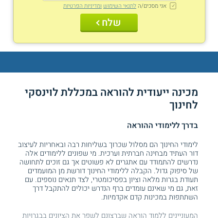
אני מסכים/ה
לתנאי השימוש
ומדיניות הפרטיות
שלח
מכינה ייעודית להוראה במכללת לוינסקי
לחינוך
בדרך ללימודי ההוראה
לימודי החינוך הם מסלול שכרוך בשליחות רבה ובאחריות לעיצוב
דור העתיד מבחינה חברתית וערכית. מי שפונים ללימודים אלה
נדרשים להתמודד עם אתגרים לא פשוטים אך גם זוכים לתחושה
של סיפוק גדול. הקבלה ללימודי החינוך דורשת מן המועמדים
תעודת בגרות מלאה וציון בפסיכומטרי, לצד תנאים נוספים. עם
זאת, גם מי שאינם עומדים ברף הנדרש יכולים להתקבל דרך
השתתפות במכינות קדם אקדמיות.
המעוניינים ללמוד הוראה שברצונם לשפר את הציונים בבגרויות