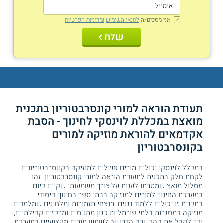
אני מסכים/ה
לתנאי השימוש
ומדיניות הפרטיות
שלח
תעודת הוראה למורי קונסרבטוריון בתכנית
מואצת במכללת לוינסקי לחינוך - הסבת
אקדמאים להוראת מוזיקה למורים
בקונסרבטוריון
במכלל לוינסקי יכולים מורים פעילים למוזיקה בקונסרבטוריונים
לקחת חלק בתכנית לתעודת הוראה למורי קונסרבטוריון. זהו
מסלול מואץ שמטרתו לענות על צורך משמעותי שקיים כיום
במערכת החינוך למורים למוזיקה בבתי ספר בחינוך היסודי.
בתכנית זו יכולים ללמוד נגנים, מנצחי תזמורות ומלחינים שמלמדים
מוזיקה במסגרות בלתי פורמליות כגון מתנ"סים ומרכזים קהילתיים,
וכך לקבל את ההכשרה הדרושה לשמש מורים מקצועיים במערכת