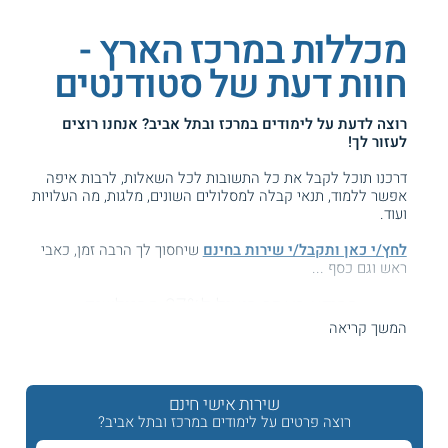
מכללות במרכז הארץ -
חוות דעת של סטודנטים
רוצה לדעת על
לימודים במרכז ובתל אביב
? אנחנו רוצים
לעזור לך!
דרכנו תוכל לקבל את כל התשובות לכל השאלות, לרבות איפה
אפשר ללמוד, תנאי קבלה למסלולים השונים, מלגות, מה העלויות
ועוד.
לחץ/י כאן ותקבל/י שירות בחינם
שיחסוך לך הרבה זמן, כאבי
ראש וגם כסף ...
המידע באתר הועיל ל87% מהגולשים.
עזרנו גם לך? דרג אותנו:
המשך קריאה
שירות אישי חינם
מכללות אקדמיות בתל אביב והמרכז
רוצה פרטים על לימודים במרכז ובתל אביב?