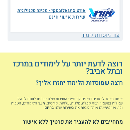
שנחמד ללמוד בו, האווירה פסטורלית והמקום מעוצב. החומר
מועבר בצורה מספקת וברורה. הלימודי מצטמצמים לשלושה ימים
אורט סינגאלובסקי - מכינה טכנולוגית
בשבוע וכך אני יכולה לעבוד ולכלכל את עצמי.
שירות אישי חינם
מתעניינים בנפש האדם? קראו על
לימודי
פסיכולוגיה באזור המרכז
עוד מוסדות לימוד
רוצים להיות מנהלים גדולים? קראו על
מנהל
עסקים במרכז
עולם המדיה מושך אתכם? קראו על
תואר
ראשון בתקשורת במרכז הארץ
רוצה לדעת יותר על לימודים במרכז
רוצים לשפר את פני החברה? קראו גם על
ובתל אביב?
לימודי עבודה סוציאלית במרכז
יש לכם חוש צדק מפותח? קראו על
לימודי
רוצה שמוסדות הלימוד יחזרו אליך?
משפטים בתל אביב והמרכז
אנחנו באתר לימודים דואגים לך. נציגי השירות שלנו ישמחו לענות לך על
מכללות ברמת גן
שאלות בנושאי: תנאי קבלה, מלגות, עלויות, קורסים, משך הלימודים, הטבות
וכו', אנו מזמינים אותך לנסות את השירות שלנו
בחינם
.
המרכז האקדמי למשפט ולעסקים
מתחייבים לא להעביר את פרטיך ללא אישור
מוסד הלימוד מתמקד בתחומי הניהול והמשפט. ניתן ללמוד בו
בתכניות לימודי מנהל עסקים, לימודי משפטים ולימודי חשבונאות