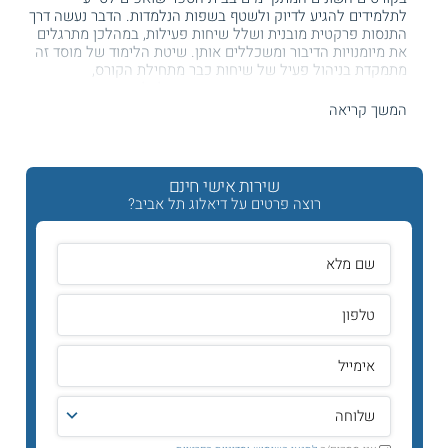
לתלמידים להגיע לדיוק ולשטף בשפות הנלמדות. הדבר נעשה דרך
התנסות פרקטית מובנית ושלל שיחות פעילות, במהלכן מתרגלים
את מיומנויות הדיבור ומשכללים אותן. שיטת הלימוד של מוסד זה
מתמקדת בניהול פעיל של שיחות כבר מתחילת הקורס,
המשתתפים נחשפים ושומעים את השפה לכל אורך התכנית וכך
מנצלים את מרבית הזמן ללימוד השפה החדשה. כמו כן, התרגול
המשך קריאה
הפרקטי הרב יכול לסייע להם לבנות ביטחון עצמי בעת השיחה,
וכך לשוחח בחופשיות וביעילות במבחר מצבים כגון טיולים,
לימודים או עבודה בחו"ל, מטרות עסקיות כגון שיחה עם לקוחות
וקולגות ועוד מבחר מטרות.
שירות אישי חינם
רוצה פרטים על דיאלוג תל אביב?
בחלק מן הקורסים המתקיימים בדיאלוג יכולים חיילים משוחררים
ללמוד על חשבון הפיקדון הצבאי.
דיאלוג תל אביב כתובת טלפון דרכי הגעה
דיאלוג תל אביב ממוקם באזור מרכזי שהגישה אליו נוחה מרחבי
העיר. הקמפוס נמצא במתחם הכפר הירוק שברמת אביב, ברחוב
קלאוזנר 16. במקום חנייה חינם לסטודנטים המגיעים ברכב הפרטי,
על בסיס מקומות פנויים. כמו כן ניתן להגיע אל הקמפוס במגוון
קווי תחבורה ציבורית הפועלים בתל אביב. בקמפוס ניתן שירות
לסטודנטים מדי יום משעות הבוקר ועד הערב.
קורסים דיאלוג תל אביב - מכללת דיאלוג תל אביב