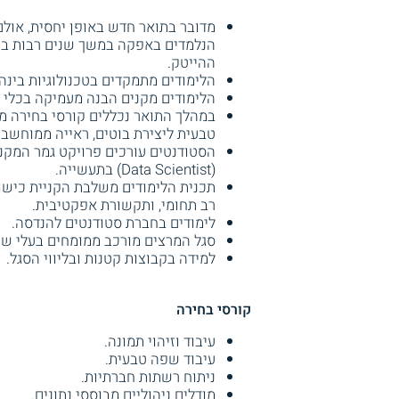
מדובר בתואר חדש באופן יחסית, אולם
הנלמדים באפקה במשך שנים רבות במק
ההייטק.
הלימודים מתמקדים בטכנולוגיות בינה
הלימודים מקנים הבנה מעמיקה בכלי AI המאפשרת פיתוחים עתידיים של כלים אלו.
במהלך התואר נכללים קורסי בחירה מ
טבעית ליצירת בוטים, ראייה ממוחשבת,
הסטודנטים עורכים פרויקט גמר המקנה
(Data Scientist) בתעשייה.
תכנית הלימודים משלבת הקניית כישורי
רב תחומי, ותקשורת אפקטיבית.
לימודים בחברת סטודנטים להנדסה.
סגל המרצים מורכב ממומחים בעלי שם
למידה בקבוצות קטנות ובליווי הסגל.
קורסי בחירה
עיבוד וזיהוי תמונה.
עיבוד שפה טבעית.
ניתוח רשתות חברתיות.
מודלים ניהוליים מבוססי נתונים.