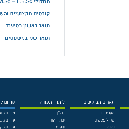
מסלולי B.Sc. ו – M.Sc. במדעים
קורסים מקצועיים והש
תואר ראשון בסיעוד
תואר שני במשפטים
תארים מבוקשים
לימודי תעודה
פורום לי
משפטים
נדל"ן
פורום מנ
מנהל עסקים
שוק ההון
פורום מש
כלכלה
שפות
פורום תק