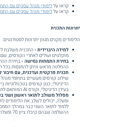
קראו על
לימודי מנהל עסקים עם התמח
קראו על
לימודי מנהל עסקים עם התמח
יתרונות התכנית
הלימודים מקנים מגוון יתרונות לסטודנטים:
למידה היברידית -
התכנית משלבת לימ
מוקלטים ועולים לאתרי הקורסים, שם 
בחירת התמחות גמישה -
בחירת ההתמ
ההחלטה מראש וניתן להתנסות בכל תחו
תכנית פרקטית ועדכנית, עם חיבור 
שילוב קורסים מעשיים בתחומי מנהל 
הדיגיטלי, כגון קורסים בטכנולוגיות ב
בעידן הדיגיטלי, וקורס AI המותאם לתכנית הלימודים.
מסלול משולב לתואר ראשון ושני בש
ללמוד לתואר השני כבר במהלך הסמסטר
ההשלמה שבהם קיבלו ציון 70 ומעלה, וכן מ - 6 נ"ז לכל היותר בתואר השני במנהל עסקים.