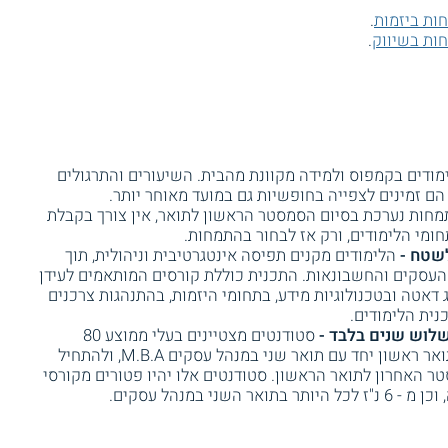
ות ביזמות
.
ות בשיווק
.
ודים בקמפוס ולמידה מקוונת מהבית. השיעורים והתרגולים
הם זמינים לצפייה בחופשיות גם במועד מאוחר יותר.
חות נערכת בסיום הסמסטר הראשון לתואר, אין צורך בקבלת
מי הלימודים, ורק אז לבחור בהתמחות.
לשטח -
הלימודים מקנים תפיסה אינטגרטיבית וניהולית, תוך
העסקים והחשבונאות. התכנית כוללת קורסים המותאמים לעידן
יג דאטה ובטכנולוגיות מידע, בתחומי היזמות, בהתנהגות צרכנים
לוש שנים בלבד -
סטודנטים מצטיינים בעלי ממוצע 80
ומעלה, יכולים לשלב את הלימודים לתואר ראשון יחד עם תואר שני במנהל עסקים M.B.A, ולהתחיל
 האחרון לתואר הראשון. סטודנטים אלו יהיו פטורים מקורסי