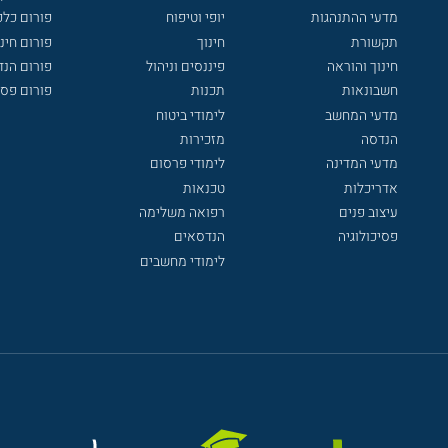
מדעי ההתנהגות
יופי וטיפוח
פורום כלכ
תקשורת
חינוך
פורום חינו
חינוך והוראה
פיננסים וניהול
פורום הנ
חשבונאות
תכנות
פורום פסי
מדעי המחשב
לימודי ביטוח
הנדסה
מזכירות
מדעי המדינה
לימודי פרסום
אדריכלות
טכנאות
עיצוב פנים
רפואה משלימה
פסיכולוגיה
הנדסאים
לימודי מחשבים