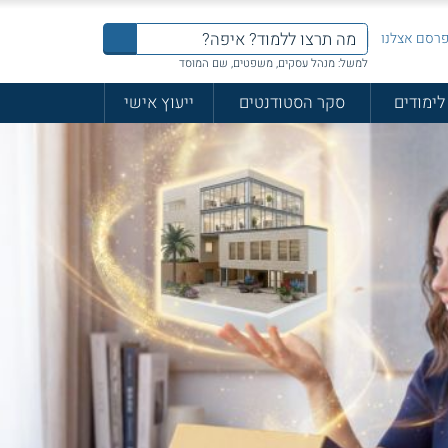
רסם אצלנו
למשל: מנהל עסקים, משפטים, שם המוסד
לימודים
סקר הסטודנטים
ייעוץ אישי