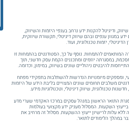
ווק, ודיגיטל להקנות ידע נרחב בענפי היזמות והשיווק,
דע במגוון ענפים ובהם שיווק דיגיטלי, תקשורת שיווקית,
דיגיטלי, יזמות טכנולוגית, ועוד.
רה המותאמים להתמחות. נוסף על כך, הסטודנטים בהתמחות זו
מסכמת, במסגרתה יוזמים ומתכננים הקמת עסק חדשני, תוך
ייחסות להיבטים ניהוליים שונים בשיווק, במימון, וכדומה.
י, ומספקים מיומנויות הנדרשות להשתלבות בתפקידי מפתח
דנטים משלבים תחומים שונים המצויים בליבת הידע של היזמות
 חדשנות טכנולוגית, שיווק דיגיטלי, וטכנולוגיות מידע.
גרת התואר הראשון במנהל עסקים במרכז האקדמי שערי מדע
ייעוץ השקעות. המסלול מעניק ידע מקצועי בעולמות
ה ללא עלות לרישיון ייעוץ ההשקעות. מסלול זה מרחיב את
בר במהלך הלימודים לתואר.