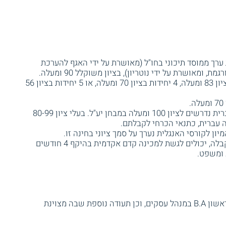
 ערך ממוסד תיכוני בחו"ל (מאושרת על ידי האגף להערכת
ומאושרת על ידי נוטריון), בציון משוקלל 90 ומעלה.
בגרות במתמטיקה - ברמת 3 יחידות בציון 83 ומעלה, 4 יחידות בציון 70 ומעלה, או 5 יחידות בציון 56
בעלי תעודת בגרות שאינה בשפה העברית נדרשים לציון 100 ומעלה במבחן יע"ל. בעלי ציון 80-99
 עברית, כתנאי הכרחי לקבלתם.
ון לקורסי האנגלית נערך על סמך ציוני בחינה זו.
מועמדים אשר אינם עומדים בתנאי הקבלה, יכולים לגשת למכינה קדם אקדמית בהיקף 4 חודשים
 ומשפט.
בתום לימודיהם, מקבלים הסטודנטים תואר ראשון B.A במנהל עסקים, וכן תעודה נוספת שבה מצוינת