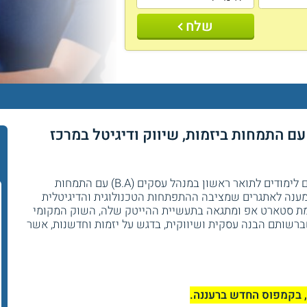
שלח
ואר ראשון במנהל עסקים B.A עם התמחות ביזמות, שיווק ודיגיטל במרכז
במרכז האקדמי שערי מדע ומשפט מתקיימים לימודים לתואר ראשון במנהל עסקים (B.A) עם התמחות
ת מענה לאתגרים שמציבה ההתפתחות הטכנולוגית והדיגיטלית
ת סטארט אפ ומתגאה בתעשיית ההייטק שלה, השוק המקומי
שברשותם הבנה עסקית ושיווקית, בדגש על יזמות וחדשנות, אשר
, בקמפוס החדש ברעננה.