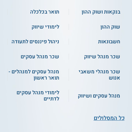
בנקאות ושוק ההון
תואר בכלכלה
שוק ההון
לימודי שיווק
קורס אונליין
חשבונאות
ניהול פיננסים לתעודה
4.4
(7)
שכר מנהל שיווק
שכר מנהל עסקים
אונו - מנהל עסקים בהתמחות
משאבי אנוש לחרדים
קורס איך לעשות ראיון
עבודה מוצלח ולקלוט
שכר מנהלי משאבי
מנהל עסקים למנהלים -
את העובד הנכון
אנוש
תואר ראשון
שירות אישי חינם
התחילו ללמוד
לימודי מנהל עסקים
מנהל עסקים ושיווק
לדתיים
כל המסלולים