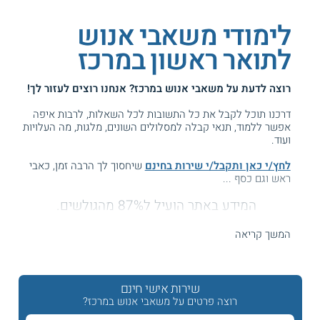
לימודי משאבי אנוש
לתואר ראשון במרכז
רוצה לדעת על
משאבי אנוש במרכז
? אנחנו רוצים לעזור לך!
דרכנו תוכל לקבל את כל התשובות לכל השאלות, לרבות איפה
אפשר ללמוד, תנאי קבלה למסלולים השונים, מלגות, מה העלויות
ועוד.
לחץ/י כאן ותקבל/י שירות בחינם
שיחסוך לך הרבה זמן, כאבי
ראש וגם כסף ...
המידע באתר הועיל ל87% מהגולשים.
עזרנו גם לך? דרג אותנו:
המשך קריאה
לימודי ניהול משאבי אנוש לתואר ראשון בתל אביב והמרכז
שירות אישי חינם
רוצה פרטים על משאבי אנוש במרכז?
באזור מרכז הארץ פועלות מגוון תכניות ללימודי ניהול משאבי