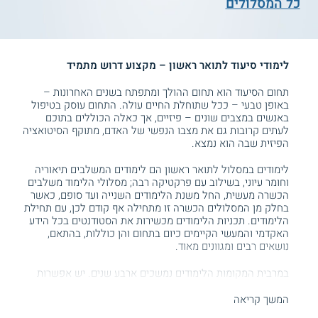
כל המסלולים
לימודי סיעוד לתואר ראשון – מקצוע דרוש מתמיד
תחום הסיעוד הוא תחום ההולך ומתפתח בשנים האחרונות –
באופן טבעי – ככל שתוחלת החיים עולה. התחום עוסק בטיפול
באנשים במצבים שונים – פיזיים, אך כאלה הכוללים בתוכם
לעתים קרובות גם את מצבו הנפשי של האדם, מתוקף הסיטואציה
הפיזית שבה הוא נמצא.
לימודים במסלול לתואר ראשון הם לימודים המשלבים תיאוריה
וחומר עיוני, בשילוב עם פרקטיקה רבה; מסלולי הלימוד משלבים
הכשרה מעשית, החל משנת הלימודים השנייה ועד סופם, כאשר
בחלק מן המסלולים הכשרה זו מתחילה אף קודם לכן, עם תחילת
הלימודים. תכניות הלימודים מכשירות את הסטודנטים בכל הידע
האקדמי והמעשי הקיימים כיום בתחום והן כוללות, בהתאם,
נושאים רבים ומגוונים מאוד.
במרבית המקומות הלימודים נמשכים ארבע שנים. יש אפשרות
בחלק מן המוסדות ללמוד שנתיים, למי שהם כבר אח או אחות
מוסמכת בעלי ניסיון מעשי בתחום
להשלמה לתואר בסיעוד
.
המשך קריאה
מדובר בלימודים הכוללים הכשרה מעשית ענפה הנערכת בבתי