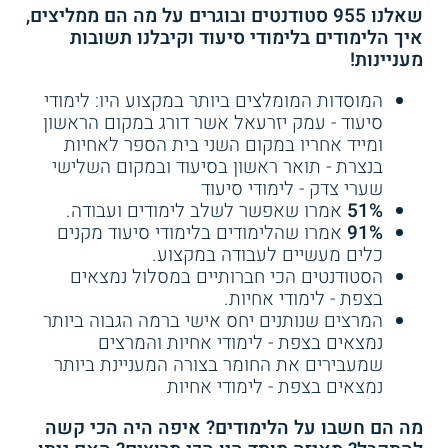
האקדמית רמת גן
– מציעה מסלול לתואר
שאלנו 955 סטודנטים ובוגרים על מה הם ממליצים,
B.S.N – במסלול המשלב שלושה ימי לימודים
איך הלימודים בלימודי סיעוד וקיבלנו תשובות
ושלושה ימי עבודה מעשית בשכר במקצוע
מעניינות!
עצמו.
המוסדות המומלצים ביותר במקצוע היו: לימודי
סיעוד - עמק יזרעאל אשר דורג במקום הראשון
ומייד אחריו במקום השני בית הספר לאחיות
4.5
(8)
4.3
(22)
המכללה האקדמית עמק יזרעאל
– מקיימת
בנצרת - תואר ראשון בסיעוד ובמקום השלישי
מסלול ללימודי תואר ראשון B.A.
שערי צדק - לימודי סיעוד
מכללת אשקלון - תואר בלימודי
אוניברסיטת חיפה - סיעוד
אחיות
לתואר שני
51%
אמרו שאפשר לשלב לימודים ועבודה.
91%
אמרו שהלימודים בלימודי סיעוד מקנים
כלים מעשיים לעבודה במקצוע.
בית הספר האקדמי לסיעוד שיבא
– תל
שירות אישי חינם
שירות אישי חינם
הסטודנטים הכי חברותיים במסלול נמצאים
השומר
– בית ספר ותיק זה מקיים מגוון
בצפת - לימודי אחיות.
מסלולי הכשרה בתחום, וביניהם מסלול ארבע
המרצים שנותנים יחס אישי ברמה הגבוה ביותר
שנתי לתואר ראשון B.A, מסלול דו-שנתי
נמצאים בצפת - לימודי אחיות והמרצים
להסבת אקדמאים לסיעוד
, ומסלולים נוספים.
שמעבירים את החומר בצורה המעניינת ביותר
נמצאים בצפת - לימודי אחיות
מה הם חשבו על הלימודים? איפה היה הכי קשה
בית הספר האקדמי דינה לסיעוד (פתח
4.2
(51)
3.7
(23)