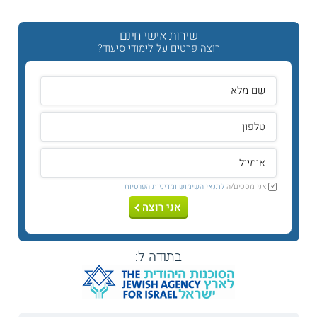
החולים השונים ברחבי הארץ, בהתאם להסכמים של כל מוסד
לימוד עמם. לימודי התואר הראשון בתחום זה כוללים אף הסמכה
ניהולית וארגונית הקשורה במוסדות בתחום הרפואי.
שירות אישי חינם
רוצה פרטים על לימודי סיעוד?
נושאי הלימוד במסלולים השונים
מיומנויות בין אישיות
מבוא לסיעוד
כימיה
מומים מולדים ומניעתם
עזרה ראשונה
מעבדה
פסיכולוגיה התפתחותית
מיקרוביולוגיה
אני מסכים/ה
לתנאי השימוש
ומדיניות הפרטיות
גנטיקה
מחלות במגזרים שונים
אני רוצה
נוירו פיזיולוגיה
ביופיזיקה
פרקטיקה בצוותי בריאות
המפגש הטיפולי
בתודה ל:
פרמקולוגיה
סטטיסטיקה ושיטות מחקר
כלכלת בריאות
סיעוד קליני
מיומנויות ניהול בסיעוד
בריאות וקהילה