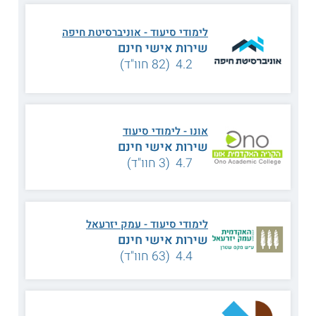
אוניברסיטת חיפה
– באוניברסיטת חיפה ניתן
ללמוד תואר ראשון במסלול ייחודי בשיתוף עם
הפקולטה לרפואה של הטכניון.
לימודי סיעוד - אוניברסיטת חיפה
שירות אישי חינם
4.2 (82 חוו"ד)
אוניברסיטת בן-גוריון בבאר שבע
– המסלול
לתואר ראשון באוניברסיטת בן-גוריון נלמד
בקמפוסים בבאר שבע ובאילת, והוא כולל גם
אונו - לימודי סיעוד
הסמכה לתואר R.N.
שירות אישי חינם
4.7 (3 חוו"ד)
האוניברסיטה העברית בירושלים
– מציעה
מסלול ללימודי תואר ראשון B.S.N; המסלול
מתקיים בשלושה מקומות מטעם האוניברסיטה
לימודי סיעוד - עמק יזרעאל
העברית – בבית החולים הדסה בירושלים,
שירות אישי חינם
בצריפין – בשלוחה של ביה"ח "אסף הרופא"
4.4 (63 חוו"ד)
וכן ברחובות, בבית החולים "קפלן".