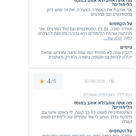
מה אתה אוהב/לא אוהב במוסד
הלימודים?
אני אוהבת את האווירה הצעירה, את זה שיש גיוון
בסטודנטים וגם במרצים.
על הקמפוס
אווירה טובה, גם בין הסטודנטים וגם מול המרצים. אני
מרגישה שרמת הלימודים היא גבוהה ומכוונת להצלחה
כמה
קרא עוד...
טיפים
להבין שזה לא מפחיד כמו שזה נראה ומרגיש, שזאת
יכולה להיות גם תקופה נחמדה ולא רק מאתגרת
4
5/
גדי
02/08/2026
המכללה האקדמית אשקלון
מה אתה אוהב/לא אוהב במוסד
הלימודים?
האינטנסיביות פשוט כל כך קשה, לי באופן אישי עם
תינוקת בדרך ושיש לי עוד שנתיים של לימודים פשוט
קשים.
על הקמפוס
בסה"כ הוא בסדר גמור. יש ליקויים בניקיון במקומות