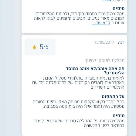
אישור על כך וגיליון ציונים עדכני.
טיפים
הנדסאים בעלי דיפלומה: יוכלו להתקבל
ממליצה לעבוד בתחום תוך כדי, ולהינות מהלימודים.
לתכנית בכפוף לעמידה בתנאי הקבלה של
המרצים מאוד נגישים, חביבים ומזמינים לבוא לראות
המועמדים לתואר ראשון.
אותם ב
קרא עוד...
שכר לימוד
דנה
15/05/2017
5
5/
שכר הלימוד במכללת לוינסקי צמוד לשכר הלימוד באוניברסיטאות
(ולכן זול יותר מאשר מכללות פרטיות רבות וזהו יתרון גדול). יש
מכללת לוינסקי לחינוך
לציין כי המכללה מציעה מגוון רחב של מלגות לסטודנטים
המתקשים בתשלום שכר הלימוד או לסטודנטים בעלי נתוני קבלה
מה אתה אוהב/לא אוהב במוסד
הלימודים?
גבוהים.
לא אוהבת את העובדה שתלמידי מסלול הסבת
למידע נוסף לחצו:
מכללת לוינסקי לחינוך
האקדמאים לומדים בקורסים של הדיסיפלינה יחד עם
התלמידים הסדירים
על הקמפוס
הכל בסדר רק שהקמפוס מרוחק מאפשרויות הסעדה
נוספות. היה נחמד אילו היה בית קפה בסביבה.
טיפים
ממליצה בחום על המכללה סבורה שלא כדאי לעבוד
בהוראה לפני ההכשרה