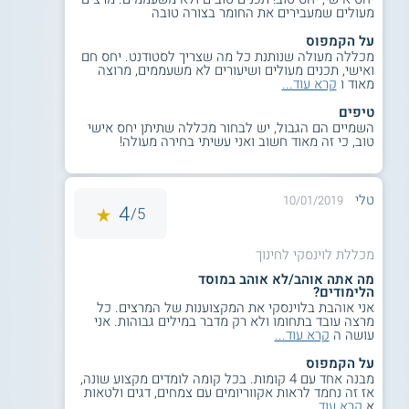
מעולים שמעבירים את החומר בצורה טובה
קראו גם על
הכשרת אקדמאים להוראת
קולנוע ותקשורת
על הקמפוס
מכללה מעולה שנותנת כל מה שצריך לסטודנט. יחס חם
ואישי, תכנים מעולים ושיעורים לא משעממים, מרוצה
מאוד ו
קרא עוד...
תנאי קבלה
טיפים
תנאי קבלה לתוכניות הסבת אקדמאים במכללת לוינסקי:
השמיים הם הגבול, יש לבחור מכללה שתיתן יחס אישי
טוב, כי זה מאוד חשוב ואני עשיתי בחירה מעולה!
זכאות לתואר אקדמי מוכר בתחומי
מדעי החברה
, הרוח והאמנויות
בממוצע 80 לפחות. לחילופין, זכאות לתואר אקדמי מוכר בתחומי
מדעי החיים והמדעים המדויקים בממוצע 75 לפחות. מועמדים
טלי
10/01/2019
מתאימים יזומנו לראיון אישי שייערך על ידי ועדת הקבלה של
4
5/
התוכניות השונות.
מכללת לוינסקי לחינוך
מועמדים ללימודי תעודת הוראה באנגלית
מה אתה אוהב/לא אוהב במוסד
הלימודים?
יידרשו לעבור מבחן מיון פנימי באנגלית
אני אוהבת בלוינסקי את המקצוענות של המרצים. כל
שעורכת המכללה.
מרצה עובד בתחומו ולא רק מדבר במילים גבוהות. אני
עושה ה
קרא עוד...
בעלי תארים אקדמיים מוכרים מחו"ל יידרשו
להציג אישור שקילה ממשרד החינוך.
על הקמפוס
סטודנטים בשנה האחרונה לתואר, לקראת
מבנה אחד עם 4 קומות. בכל קומה לומדים מקצוע שונה,
אז זה נחמד לראות אקווריומים עם צמחים, דגים ולטאות
סיום חובותיהם, יוכלו להירשם בכפוף להצגת
א
קרא עוד...