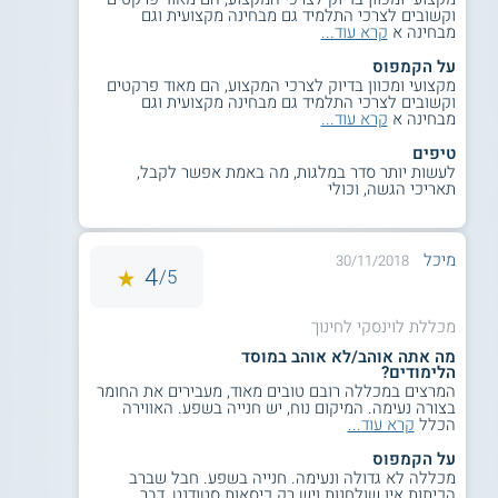
ראשון B.Ed. בחינוך ותעודת הוראת מוזיקה רב גילית לגיל הגן עד
וקשובים לצרכי התלמיד גם מבחינה מקצועית וגם
כיתה ו' או לכיתות א' עד י"ב.
מבחינה א
קרא עוד...
אפשרויות תעסוקה
על הקמפוס
מקצועי ומכוון בדיוק לצרכי המקצוע, הם מאוד פרקטים
וקשובים לצרכי התלמיד גם מבחינה מקצועית וגם
הבוגרים יכולים להשתלב בתעסוקה כמורים למוסיקה בגני ילדים,
מבחינה א
קרא עוד...
בבתי ספר, בקונסרבטוריונים, במסגרות לחינוך מיוחד, ובמרכזים
לבני גיל הזהב. כמו כן, באפשרותם להדריך סדנאות מוזיקה או
טיפים
לפתח מסגרות קהילתיות ייחודיות לכך.
לעשות יותר סדר במלגות, מה באמת אפשר לקבל,
תאריכי הגשה, וכולי
למידע נוסף לחצו:
מכללת לוינסקי לחינוך
מיכל
30/11/2018
4
5/
מכללת לוינסקי לחינוך
מה אתה אוהב/לא אוהב במוסד
הלימודים?
המרצים במכללה רובם טובים מאוד, מעבירים את החומר
בצורה נעימה. המיקום נוח, יש חנייה בשפע. האווירה
הכלל
קרא עוד...
על הקמפוס
מכללה לא גדולה ונעימה. חנייה בשפע. חבל שברב
הכיתות אין שולחנות ויש רק כיסאות סטודנט, דבר