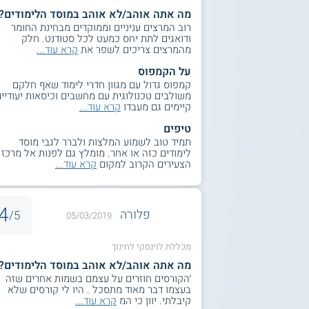
מה אתה אוהב/לא אוהב במוסד הלימודים?
רוב המרצים עניניים וממוקדים מבחינת החומר
ודואגים לתת יחס כמעט לכל סטודנט. חלק
מהמרצים צריכים לשפר את
קרא עוד...
על הקמפוס
קמפוס גדול עם מגוון חדרי לימוד שאף חלקם
משולבים טכנולוגית עם מחשבים וכיסאות יעודיים
קיימים גם מעבדו
קרא עוד...
טיפים
תמיד טוב לשמוע המלצות ולברר לגבי מוסד
לימודים כזה או אחר. מומלץ גם לפנות אל מרכז
הצעירים הקרוב למקום
קרא עוד...
4
פלורה
5/
05/03/2019
מכללת לוינסקי לחינוך
מה אתה אוהב/לא אוהב במוסד הלימודים?
׳הקורסים חוזרים על עצמם בשמות אחרים שזה
בעצמו דבר מאוד מתסכל . היו לי קורסים שלא
קיבלתי. יוון כי המ
קרא עוד...