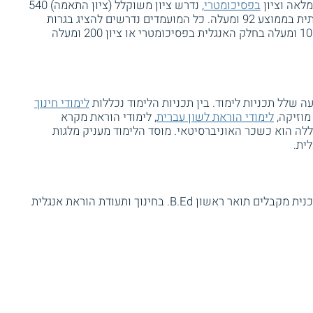
מלאה וציון
בפסיכומטרי
, נדרש ציון משוקלל (ציון התאמה) 540
ומעלה. לחלופין, מתקבלים בעלי בגרות איכותית בממוצע 92 ומעלה. כל המועמדים נדרשים להציג בגרות
באנגלית ברמת 5 יחידות בציון 70, וגם ציון 100 ומעלה בחלק האנגלית בפסיכומטרי או ציון 200 ומעלה
 שלל תכניות לימוד. בין תכניות הלימוד נכללות
לימודי חינוך
 מוזיקה,
לימודי הוראת לשון עברית
, לימודי הוראת מקרא
לה הוא כשכר האוניברסיטאי. מוסד הלימוד מעניק מלגות
ית.
סטודנטים העומדים בהצלחה בכל חובות התכנית מקבלים תואר ראשון B.Ed. בחינוך ותעודת הוראת אנגלית