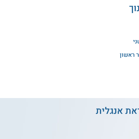
וך
ני
 ראשון
ראת אנגלית