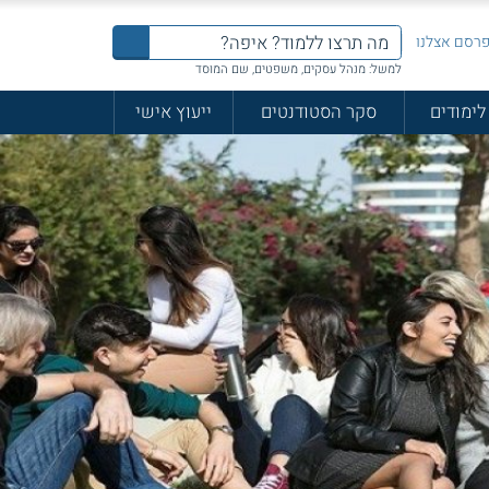
רסם אצלנו
למשל: מנהל עסקים, משפטים, שם המוסד
לימודים
סקר הסטודנטים
ייעוץ אישי