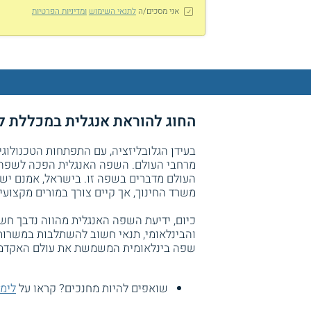
אני מסכים/ה
לתנאי השימוש
ומדיניות הפרטיות
החוג להוראת אנגלית במכללת לוי
בעידן הגלובליזציה, עם התפתחות הטכנולוג
מרחבי העולם. השפה האנגלית הפכה לשפה ה
העולם מדברים בשפה זו. בישראל, אמנם יש
משרד החינוך, אך קיים צורך במורים מקצוע
כיום, ידיעת השפה האנגלית מהווה נדבך ח
והבינלאומי, תנאי חשוב להשתלבות במשרות 
שפה בינלאומית המשמשת את עולם האקדמי
שואפים להיות מחנכים? קראו על
לימו