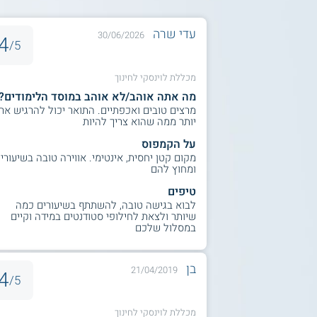
עדי שרה
30/06/2026
4
5/
מכללת לוינסקי לחינוך
מה אתה אוהב/לא אוהב במוסד הלימודים?
מרצים טובים ואכפתיים. התואר יכול להרגיש ארו
יותר ממה שהוא צריך להיות
על הקמפוס
מקום קטן יחסית, אינטימי. אווירה טובה בשיעורי
ומחוץ להם
טיפים
לבוא בגישה טובה, להשתתף בשיעורים כמה
שיותר ולצאת לחילופי סטודנטים במידה וקיים
במסלול שלכם
בן
21/04/2019
4
5/
מכללת לוינסקי לחינוך