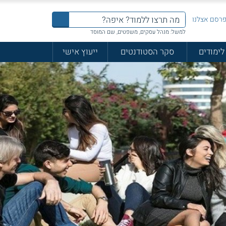
רסם אצלנו
למשל: מנהל עסקים, משפטים, שם המוסד
לימודים
סקר הסטודנטים
ייעוץ אישי