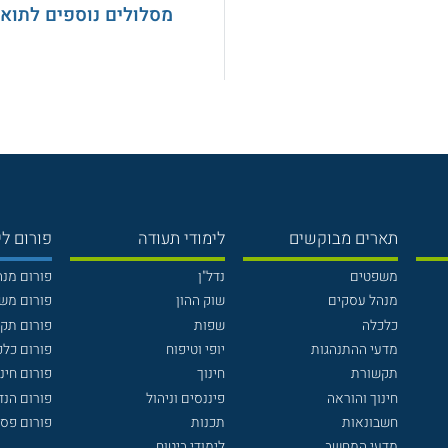
מסלולים נוספים לתואר
תארים מבוקשים
לימודי תעודה
פורום לי
משפטים
נדל"ן
פורום מנ
מנהל עסקים
שוק ההון
פורום מש
כלכלה
שפות
פורום תק
מדעי ההתנהגות
יופי וטיפוח
פורום כלכ
תקשורת
חינוך
פורום חינו
חינוך והוראה
פיננסים וניהול
פורום הנ
חשבונאות
תכנות
פורום פסי
מדעי המחשב
לימודי ביטוח