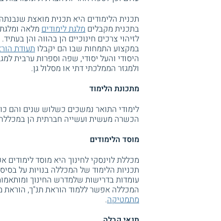
תכנית הלימודים היא תכנית מואצת שנבנת
בתכנית מקבלים
מלגת לימודים
מלאה ומלגת ק
לזיהוי צרכים חינוכיים הן בהווה והן בעתיד
במקצוע התמחות שבו הם יקבלו
תעודת הור
היסודי והעל יסודי, שפה וספרות ערבית למגז
ולמגזר הממלכתי דתי או מסלול גן.
מתכונת הלימוד
לימודי התואר נמשכים כשלוש שנים והם כול
הכשרה מעשית ועשייה חברתית הן במכללה 
מוסד הלימודים
מכללת לוינסקי לחינוך היא מוסד לימודים א
תכניות הלימוד של המכללה בנויות על בסיס 
עומדות בדרישות שלמדרש החינוך ומותאמות 
המכללה אפשר ללמוד הוראת תנ"ך, הוראת 
מתמטיקה
.
תנאי קבלה