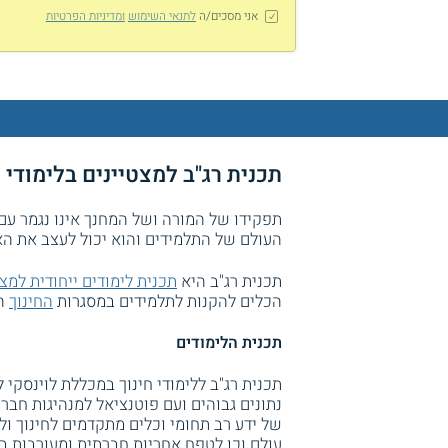
אני מסכים/ה
לתנאי השימוש
ומדיניות הפרטיות
תכנית רג"ב למצטיינים בלימודי 
תפקידו של המורה ושל המחנך אינו נגמר עם
העולם של התלמידים והוא יכול לעצב את ה
תכנית רג"ב היא
תכנית לימודים ייחודית למצט
הכלים להקנות לתלמידים במסגרות
החינוך
הש
תכנית הלימודים
תכנית רג"ב ללימודי חינוך במכללת לוינסקי 
נתונים גבוהים ועם פוטנציאל למנהיגות חבר
של ידע רב תחומי וכלים מתקדמים לחינוך ול
עולם וכן לטפח אחריות חברתית ומעורבות ב