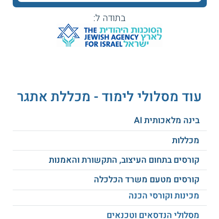
יצירת בוטים והטמעתם.
בתודה ל:
אתיקה, רגולציות, וזכויות יוצרים בעידן הבינה
המלאכותית.
ועוד.
למי מיועד הקורס?
בעלי סקרנות טכנולוגית, המעוניינים להתעדכן
עוד מסלולי לימוד - מכללת אתגר
בעקרונות החדשנות הטכנולוגית.
עובדים בתחומים טכנולוגיים שונים שברצונם
בינה מלאכותית AI
לקדם את הקריירה באמצעות התמקצעות ב -
AI.
מכללות
המעוניינים לעבור הסבה מקצועית לתחום
הטכנולוגי.
קורסים בתחום העיצוב, התקשורת והאמנות
קורסים מטעם משרד הכלכלה
מה הם תנאי הקבלה?
מכינות וקורסי הכנה
תנאי הקבלה הינם:
מסלולי הנדסאים וטכנאים