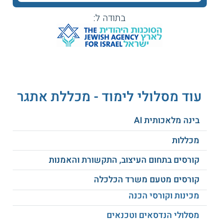
משך הלימודים שנתיים.
בתודה ל:
נושאי הלימוד
ניהול הייצור.
סטטיסטיקה.
רכש ואחזקה.
מדידת עבודה.
ניהול מחסנים.
עוד מסלולי לימוד - מכללת אתגר
ניהול פרויקטים.
התנהגות ארגונית.
ועוד.
בינה מלאכותית AI
מכללות
מהם תנאי הקבלה?
תנאי הקבלה הינם:
קורסים בתחום העיצוב, התקשורת והאמנות
מתחת לגיל שלושים:
תעודת בגרות מלאה, או
קורסים מטעם משרד הכלכלה
- תעודת בגרות חלקית ובה ציון חיובי
מכינות וקורסי הכנה
במקצועות מתמטיקה (3 יחידות), אנגלית (3
יחידות), ועברית (2 יחידות).
מסלולי הנדסאים וטכנאים
מעל גיל שלושים:
12 שנות לימוד, או -