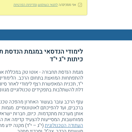
אני מסכים/ה
לתנאי השימוש
ומדיניות הפרטיות
לימודי הנדסאי במגמת הנדסת ת
כיתות י"ג י"ד
מגמת הנדסת תחבורה - אוטו טק במכללת אתג
להתפתחות המואצת בתחום הרכב. הלימודים 
י"ד, תכנית המאפשרת רצף לימודי לאחר סיום
דלת להשתלבות בתפקידים טכנולוגיים מגווני
ענף הרכב עובר בעשור האחרון מהפכה טכנו
ברכבים, ועד להפיכתם לאוטונומיים. מגמות 
אותן מערכות מתקדמות. כיום, חברות ישראל
ממוחשבות, המסייעות להצעיד קדימה את ה
העתודה הטכנולוגית
(י"ג – י"ד) מקנה ידע 
תעשיית הרכב, צה"ל, ומרכזי מחקר.