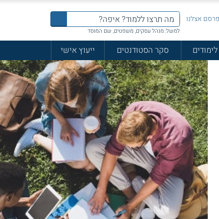
רסם אצלנו
למשל: מנהל עסקים, משפטים, שם המוסד
לימודים
סקר הסטודנטים
ייעוץ אישי