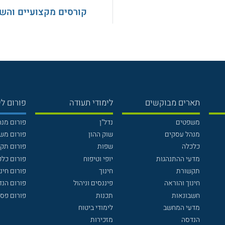
קורסים מקצועיים והש
תארים מבוקשים
לימודי תעודה
פורום לי
משפטים
נדל"ן
פורום מנ
מנהל עסקים
שוק ההון
פורום מש
כלכלה
שפות
פורום תק
מדעי ההתנהגות
יופי וטיפוח
פורום כלכ
תקשורת
חינוך
פורום חינו
חינוך והוראה
פיננסים וניהול
פורום הנ
חשבונאות
תכנות
פורום פסי
מדעי המחשב
לימודי ביטוח
הנדסה
מזכירות