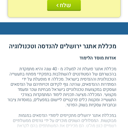
שלח
מכללת אתגר ירושלים להנדסה וטכנולוגיה
אודות מוסד הלימוד
מכללת אתגר פועלת זה למעלה מ - 40 שנה והיא מתמקדת
בהכשרתם של הסטודנטים להשתלבות בתפקידי מפתח בתעשייה
הטכנולוגית וההנדסית בישראל. מכללה זו מופעלת על ידי
הסתדרות ההנדסאים, שהינה גוף לקידום זכויותיהם של הנדסאים
ועוסקים במקצועות טכנולוגיים בישראל מבחינת שכר ומעמד
מקצועי. המכללה מציעה תכניות לימוד המתמקדות בצורכי
התעשייה ומקנות כלים פרקטיים ליישום במפעלים, במוסדות ציבור
ובחברות עסקיות בשוק הפרטי.
במכללת אתגר ירושלים מתקיימים לימודי הנדסאים במגמות
מבוקשות. המסלולים השונים מוכרים על ידי גורמים ממשלתיים
רשמיים כגון מה"ט. הם מכירים את המשתתפים בהם לקראת