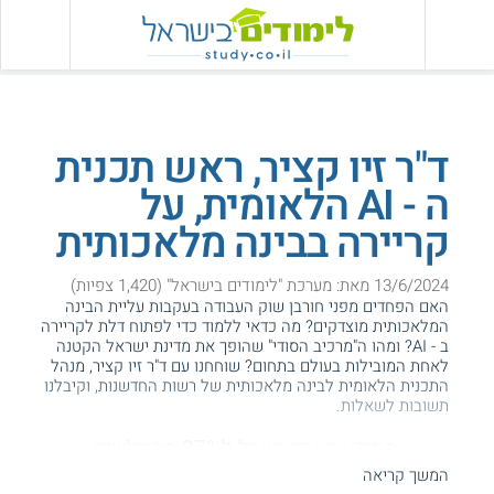
ד"ר זיו קציר, ראש תכנית
ה - AI הלאומית, על
קריירה בבינה מלאכותית
13/6/2024 מאת: מערכת "לימודים בישראל" (1,420 צפיות)
האם הפחדים מפני חורבן שוק העבודה בעקבות עליית הבינה
המלאכותית מוצדקים? מה כדאי ללמוד כדי לפתוח דלת לקריירה
ב - AI? ומהו ה"מרכיב הסודי" שהופך את מדינת ישראל הקטנה
לאחת המובילות בעולם בתחום? שוחחנו עם ד"ר זיו קציר, מנהל
התכנית הלאומית לבינה מלאכותית של רשות החדשנות, וקיבלנו
תשובות לשאלות.
המידע באתר הועיל ל87% מהגולשים.
עזרנו גם לך? דרג אותנו:
המשך קריאה