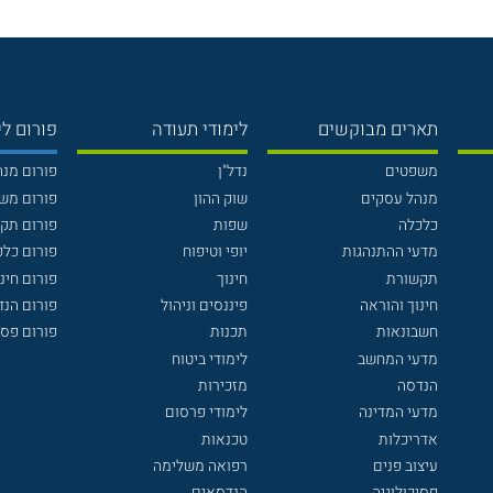
תארים מבוקשים
לימודי תעודה
פורום לי
משפטים
נדל"ן
פורום מנ
מנהל עסקים
שוק ההון
פורום מש
כלכלה
שפות
פורום תק
מדעי ההתנהגות
יופי וטיפוח
פורום כלכ
תקשורת
חינוך
פורום חינו
חינוך והוראה
פיננסים וניהול
פורום הנ
חשבונאות
תכנות
פורום פסי
מדעי המחשב
לימודי ביטוח
הנדסה
מזכירות
מדעי המדינה
לימודי פרסום
אדריכלות
טכנאות
עיצוב פנים
רפואה משלימה
פסיכולוגיה
הנדסאים