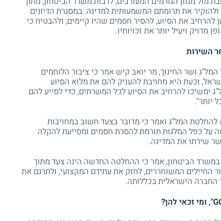
מול מגוון הגורמים המעורבים, לרבות משרד הביטחון, מתוך
ולהוקיר את תרומתם המשמעותית למדינה. במסגרת הדיונים
ן להרחיב את הסיוע, להסיר חסמים שהיו קיימים, ולהבטיח כי
 מדויק ויעיל יותר את זכויותיו.
ר השירות
המל"ג ושר החינוך, מר יואב קיש אמר כי ציבור הלוחמים
שראל, וכעת היא מחויבת להעניק להם את מלוא הסיוע
"ג ימשיכו להרחיב את הסיוע לכל המשרתים, כדי לסייע להם
ל יותר".
 להחלטת המל"ג ואמר כי מדובר בצעד חשוב במחויבות
טה על כפל המלגות תורמת להסרת חסמים ומסייעת להקלה
שר שירתו את המדינה.
 במשרד הביטחון, אמר כי ההחלטה החדשה הינה צעד מתוך
 החיילים המשוחררים, לחזק את עתידם המקצועי, ולתרגם את
ר החברה הישראלית בכללותה.