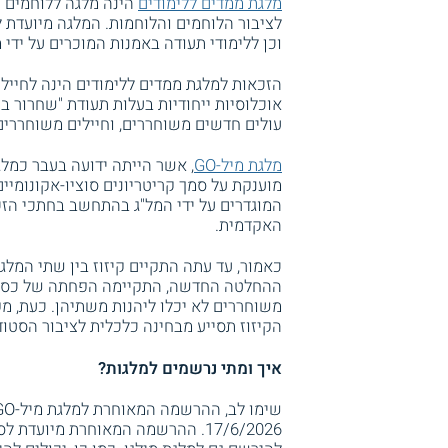
מלגת ממדים ללימודים
הינה מלגה ללוחמים ו
לציבור הלוחמים והלוחמות. המלגה מיועדת ל
וכן ללימודי תעודה באמנות המוכרים על ידי
הזכאות למלגת ממדים ללימודים הינה לחיילי
אוכלוסיות ייחודיות בעלות תעודת "שחרור בכ
עולים חדשים משוחררים, וחיילים משוחררים 
מלגת מיל-GO
, אשר הייתה ידועה בעבר כמלג
מוענקת על סמך קריטריונים סוציו-אקונומיים
המוגדרים על ידי המל"ג בהתחשב בחתכי הז
האקדמית.
כאמור, עד עתה התקיים קיזוז בין שתי המלג
ההחלטה החדשה, התקיימה הפחתה של כספי מ
משוחררים לא יכלו ליהנות משתיהן. כעת, מ
הקיזוז תסייע מבחינה כלכלית לציבור הסטו
איך ומתי נרשמים למלגות?
17/6/2026. ההרשמה המאוחרת מיוע