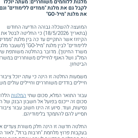
מלגות ללוחמים משוחררים: מעתה יוכלו
לקבל גם את מלגת "ממדים ללימודים" וגם
את מלגת "מיל-GO"
המועצה להשכלה גבוהה הודיעה החודש
(בתאריך 18/5/2026) כי החליטה לבטל את
הקיזוז אשר התקיים עד כה בין מלגת "ממדים
ללימודים" לבין מלגת "מיל-GO" (לשעבר מ
משרד החינוך). מדובר בהחלטה משותפת של
המל"ג ושל האגף לחיילים משוחררים במשרד
הביטחון.
משמעות החלטה זו הינה כי עתה יוכל ציבור 
חיילים בודדים משוחררים וחיילים עולים מש
עבור התואר המלא, סכום שתי
המלגות
הללו 
סכום זה ייכנס בפועל אל חשבון הבנק של הס
נסיעות, ועוד. סיוע זה הינו חשוב עבור ציב
תסייע להם להתמקד בלימודיהם.
החלטה חדשה זו הינה חלק משורת צעדים או
בעקבות פרוץ מלחמת "חרבות ברזל", לאור 