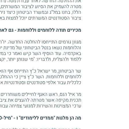
את ההחלטה החדשה לאחר עבודת מטה נרחבת 
מטרה להעמיק את הסיוע לציבור המשרתים, 
הללו, בחנו במל"ג ובמשרד הביטחון כיצד נית
ציבור הסטודנטים המשרתים יוכל למצות באופן
מכירים תודה ללוחמים וללוחמות - גם לאח
מגוון גורמים התייחסו להחלטה החדשה. יו"ר 
והלוחמות נשאו בנטל הביטחוני של מדינת י
באקדמיה. עוד הוסיף השר קיש ואמר כי במל
ללמוד ולהצליח, ולדבריו: "מי שנותן יותר, יקב
שר הביטחון, מר ישראל כ"ץ התייחס אף הוא
ללוחמים וללוחמות. השר כ"ץ ציין כי ההחל
כלכלית עבור אלפי סטודנטים וסטודנטיות א
מר איל הנס, ראש האגף לחיילים משוחררים
תכנית מקיפה אשר מטרתה להעצים את ציבור
ערכי המצוינות והשירות למנועי צמיחה עבו
מה הן מלגות "ממדים ללימודים" ו - "מיל-GO", ומי זכאי להן?