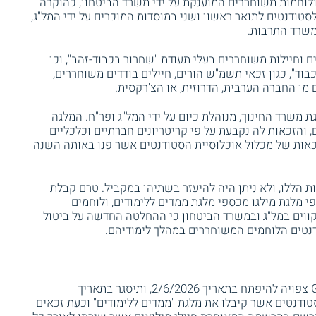
לוחמות משוחררים המוענקת על ידי משרד הביטחון, כהוקרה
סטודנטים לתואר ראשון ושני במוסדות המוכרים על ידי המל"ג,
 משרד התרבות.
ם וחיילות משוחררים בעלי תעודת "שחרור בכבוד-זהב", וכן
בוד", כגון זכאי תשמ"ש הורים, חיילים בודדים משוחררים,
מן החברה הערבית, הדרוזית, או הצ'רקסית.
ת משרד החינוך, מנוהלת כיום על ידי המל"ג ופר"ח. המלגה
, והזכאות לה נקבעת על פי קריטריונים חברתיים וכלכליים
כאות של מכלול אוכלוסיית הסטודנטים אשר פנו באותה השנה
ות הללו, ולא ניתן היה להיעזר בשתיהן במקביל. טרם קבלת
לגת מילגו מכספי מלגת ממדים ללימודים, ולוחמים
קווים במל"ג ובמשרד הביטחון כי ההחלטה החדשה על ביטול
דנטים הלוחמים המשוחררים במהלך לימודיהם.
שימו לב, ההרשמה המאוחרת למלגת מיל-GO צפויה להיפתח בתאריך 2/6/2026, ותיסגר בתאריך
דת לסטודנטים אשר קיבלו את מלגת "ממדים ללימודים" וכעת זכאים