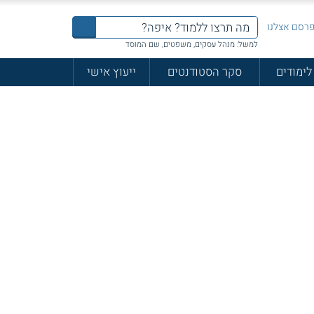
רסם אצלנו
למשל: מנהל עסקים, משפטים, שם המוסד
לימודים
סקר הסטודנטים
ייעוץ אישי