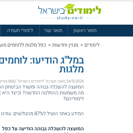
תואר ראשון
תואר שני
לימודי תעודה
לימודים
>
מגזין וחדשות
>
כפל מלגות ללוחמים מש
במל"ג הודיעו: לוחמים
מלגות
24/5/2026 מאת: מערכת "לימודים בישראל" (666 צפיות)
המועצה להשכלה גבוהה ומשרד הביטחון הודי
מה משמעות ההחלטה החדשה? וכיצד היא צפו
לימודיהם?
המידע באתר הועיל ל87% מהגולשים.
עזרנו 
המועצה להשכלה גבוהה הודיעה על כפל