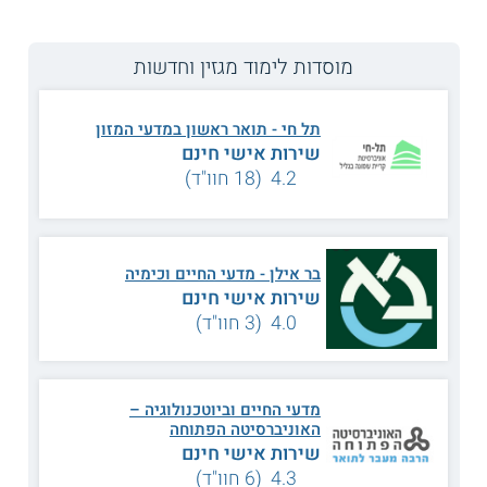
מוסדות לימוד מגזין וחדשות
תל חי - תואר ראשון במדעי המזון
שירות אישי חינם
4.2 (18 חוו"ד)
בר אילן - מדעי החיים וכימיה
שירות אישי חינם
צילום: רמי זינגר
4.0 (3 חוו"ד)
ד"ר תמי מירון על קריירה בתחום הפודטק, ועל פיתוח מזון
העתיד
מדעי החיים וביוטכנולוגיה –
תעשיית הפודטק (Food-Tech), או ההייטק של המזון, היא אחת
האוניברסיטה הפתוחה
התעשיות הפורחות בישראל, עם מאות חברות וסטארט אפים,
שירות אישי חינם
והשקעות של מעל מיליארד וחצי דולרים בשנה. מדובר בתחום
המתמקד בפיתוח טכנולוגיות ומוצרי מזון חדשניים ופורצי דרך.
4.3 (6 חוו"ד)