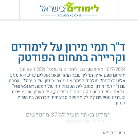
ד"ר תמי מירון על לימודים
וקריירה בתחום הפודטק
10/7/2024 מאת: מערכת "לימודים בישראל" (1,269 צפיות)
תהיתם פעם איזה תהליך עובר המזון שאנו אוכלים עד שהוא מגיע
אלינו לצלחת? חולמים לפתח את מוצרי המזון של העתיד? שוחחנו
עם ד"ר תמי מירון, סמנכ"לית הטכנולוגיה של חממת Fresh-Start,
על אפשרויות התעסוקה בתחום הפודטק, ועל האופן שבו צעירות
וצעירים מסייעים לחולל מהפכה סביבתית וחברתית בתעשיית
המזון.
המידע באתר הועיל ל87% מהגולשים.
עזרנו גם לך? דרג אותנו:
המשך קריאה