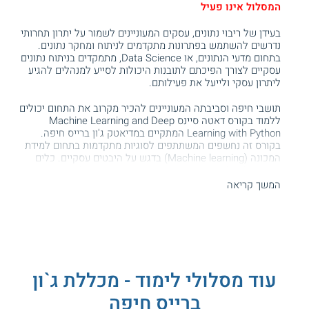
המסלול אינו פעיל
בעידן של ריבוי נתונים, עסקים המעוניינים לשמור על יתרון תחרותי
נדרשים להשתמש בפתרונות מתקדמים לניתוח ומחקר נתונים.
בתחום מדעי הנתונים, או Data Science, מתמקדים בניתוח נתונים
עסקיים לצורך הפיכתם לתובנות היכולות לסייע למנהלים להגיע
ליתרון עסקי ולייעל את פעילותם.
תושבי חיפה וסביבתה המעוניינים להכיר מקרוב את התחום יכולים
ללמוד בקורס דאטה סיינס Machine Learning and Deep
Learning with Python‎ המתקיים במדיאטק ג'ון ברייס חיפה.
בקורס זה נחשפים המשתתפים לסוגיות מתקדמות בתחום למידת
המכונה (Machine learning) בדגש על היבטים עסקיים. כלים
אלה יכולים לשמש את הבוגרים בארגונים שלהם לצורך זיהוי של
הזדמנויות וקידום הפעילות בחברה. ענף ה -
Data Science
נכלל
המשך קריאה
היום בין המקצועות המבוקשים בתעשיית ההייטק, עובדים אלה
יכולים להשתלב במגוון ארגונים ולהגיע לרמות שכר גבוהות למדי,
וגם לפתוח דלת להמשך קידום הקריירה בהייטק.
הקורס מתקיים במתכונת לימודים מקוונים בשעות הערב.
תכנית הלימודים
עוד מסלולי לימוד - מכללת ג`ון
ברייס חיפה
בקורס מכינים את המשתתפים לתפקידי מדעני נתונים ולהשתלבות