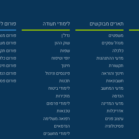
תארים מבוקשים
לימודי תעודה
פורום לי
משפטים
נדל"ן
פורום מנ
מנהל עסקים
שוק ההון
פורום מש
כלכלה
שפות
פורום תק
מדעי ההתנהגות
יופי וטיפוח
פורום כלכ
תקשורת
חינוך
פורום חינו
חינוך והוראה
פיננסים וניהול
פורום הנ
חשבונאות
תכנות
פורום פסי
מדעי המחשב
לימודי ביטוח
הנדסה
מזכירות
מדעי המדינה
לימודי פרסום
אדריכלות
טכנאות
עיצוב פנים
רפואה משלימה
פסיכולוגיה
הנדסאים
לימודי מחשבים