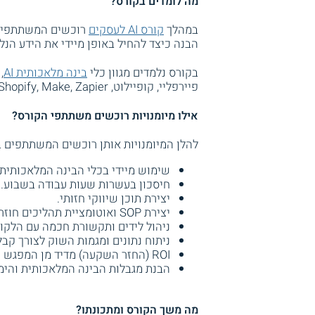
מה לומדים בקורס?
במהלך
קורס AI לעסקים
רוכשים המשתתפים י
הבנה כיצד להחיל באופן מיידי את הידע הנ
בקורס נלמדים מגוון כלי
בינה מלאכותית AI
,
פיירפליי, קופיילוט, Hubspot,
, Shopify, Make, Zapier, ועוד
אילו מיומנויות רוכשים משתתפי הקורס?
להלן המיומנויות אותן רוכשים המשתתפים 
שימוש מיידי בכלי הבינה המלאכותית
חיסכון בעשרות שעות עבודה בשבוע.
יצירת תוכן שיווקי חזותי.
יצירת SOP ואוטומציית תהליכים חוזרים.
ניהול לידים ותקשורת חכמה עם הלקוח
ניתוח נתונים ומגמות השוק לצורך קב
ROI (החזר השקעה) מדיד מן המפגש הראשון.
הבנת מגבלות הבינה המלאכותית והימנ
מה משך הקורס ומתכונתו?