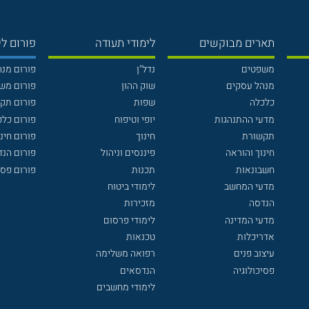
תארים מבוקשים
לימודי תעודה
פורום לי
משפטים
נדל"ן
פורום מנ
מנהל עסקים
שוק ההון
פורום מש
כלכלה
שפות
פורום תק
מדעי ההתנהגות
יופי וטיפוח
פורום כלכ
תקשורת
חינוך
פורום חינו
חינוך והוראה
פיננסים וניהול
פורום הנ
חשבונאות
תכנות
פורום פסי
מדעי המחשב
לימודי ביטוח
הנדסה
מזכירות
מדעי המדינה
לימודי פרסום
אדריכלות
טכנאות
עיצוב פנים
רפואה משלימה
פסיכולוגיה
הנדסאים
לימודי מחשבים