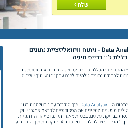
שלח
קורס דאטה אנליסט Data Analyst Expert - ניתוח וויזואליזציית נתונים
רס דאטה אנליסט Data Analyst Expert – המתקיים במכללת ג'ון ברייס חיפה מכשיר את משתתפיו
יות להפיכת נתונים גולמיים לכוח עסקי מניע, תוך שליטה
תחום ה -
Data Analysis
, תוך היכרות עם טכנולוגיות כגון
Powe. הקורס משלב תרגולים מעשיים המכינים את הסטודנטים לקראת אתגרי שוק
ת בבדיקת נתונים, בבניית מאגרי מידע, ובזיהוי הזדמנויות
מתאימות לשיפור התהליכים העסקיים. כמו כן, לומדים כיצד לשלב טכנולוגיות AI מתקדמות תוך היכרות עם