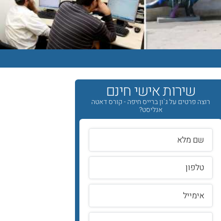
שירות אישי חינם
רוצה פרטים על ג`ון ברייס חיפה - קורס דאטה
אנליסט?