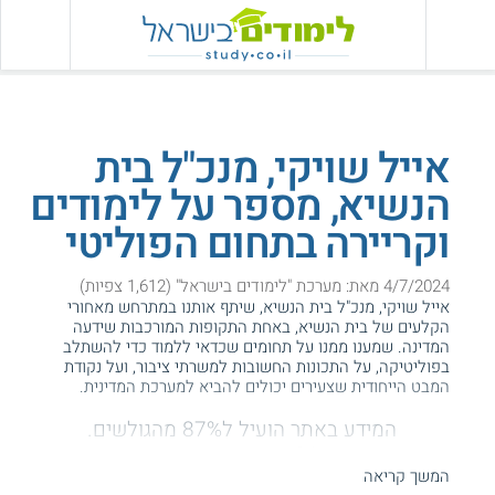
אייל שויקי, מנכ"ל בית
הנשיא, מספר על לימודים
וקריירה בתחום הפוליטי
4/7/2024 מאת: מערכת "לימודים בישראל" (1,612 צפיות)
אייל שויקי, מנכ"ל בית הנשיא, שיתף אותנו במתרחש מאחורי
הקלעים של בית הנשיא, באחת התקופות המורכבות שידעה
המדינה. שמענו ממנו על תחומים שכדאי ללמוד כדי להשתלב
בפוליטיקה, על התכונות החשובות למשרתי ציבור, ועל נקודת
המבט הייחודית שצעירים יכולים להביא למערכת המדינית.
המידע באתר הועיל ל87% מהגולשים.
עזרנו גם לך? דרג אותנו:
המשך קריאה