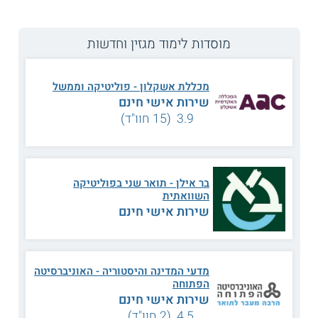
מוסדות לימוד מגזין וחדשות
מכללת אשקלון - פוליטיקה וממשל
שירות אישי חינם
3.9 (15 חוו"ד)
בר אילן - תואר שני בפוליטיקה
השוואתית
שירות אישי חינם
צילום: אבי אוחיון, לע"מ
מדעי המדינה והיסטוריה - האוניברסיטה
אייל שויקי, מנכ"ל בית הנשיא: "בשירות הציבור יש צורך
הפתוחה
באכפתיות ורצון להיות כתובת לאנשים, גם בשעות קשות"
שירות אישי חינם
אנחנו בעיצומה של אחת התקופות הסוערות שידענו מאז קום
4.5 (2 חוו"ד)