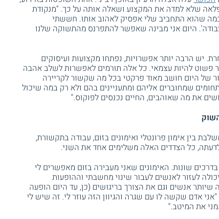
אה שלא למדה את המקצוע ושאלה אותה על כך. "מנקודת
במה שהוא התחביב שלי אפסיק לאהוב אותו. חששתי
עבודה'. היום אני מבינה שאפשר להתפרנס מהתשוקה שלנו
רת. יש הרבה יותר אפשרויות, נפתחו מקצועות ועיסוקים
תר פשוט להיות עצמאי. כל אלה תורמים לאפשרות לשלב אהבה
ור של היום חושב מאוד פרקטי בכל מה שקשור לקריירה
תחומים שמחוברים אליהם ומתעניינים בהם ולא רק במה שיכול
שים את מה שאוהבים, החיים נכנסים לפוקוס."
השוק
לבת בין אימון פרונטלי ואימונים בזום, עבודה בתקשורת,
דעתה, כל הצדדים האלה משלימים אחד את השני.
דרכים שונות. האימונים שאני מעבירה בזום מאפשרים לי
כולה לעזור לאנשים לעבור שינוי מחשבתי וההופעות
שיותר אנשים וגם את הצורך בריגושים (כן, עד היום הופעה
"אני אדם שקשה לו עם שגרה והגיוון הזה עוזר לי. זה שיש לי
ני את המיטב."