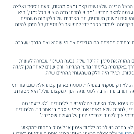
. הראל הבינה שלאנשים קצת נמאס מהזום, ופעם נוספת נאלצה
צמה למצב החדש. "מה שלמדתי מזה הוא שהכל זמני," היא
 שהשטח והשוק משתנים, וגם הצרכים של הלקוחות משתנים.
 קדימה ולעמוד בקצב כדי להישאר רלוונטיים, כל הזמן להיות
ת ובמידה מסוימת הם מגדירים את מי שהיא ואת הדרך שעברה
ם מהווה את סימן ההיכר שלה, נבעה משינוי שבחרה לעשות
ך באקדמיה בלימודי מדעי המדינה, ורק שנים לאחר מכן למדה
שהספורט תמיד היה חלק משמעותי מהחיים שלה.
ה, לא רק עסקתי בפעילות גופנית באופן קבוע אלא שגם עודדתי
ה חשוב, עוד הרבה לפני שזה הפך למקצוע שלי." היא מספרת.
ו אימא שלה הציעה לה להירשם ללימודים. "לא ידעתי מה
ין, למרות שלא ראיתי את עצמי עוסקת בו אחר כך. הלימודים
מדתי איך ללמוד ולמדתי המון על העולם שסביבי."
 לא בחרה בשלב זה ללמוד אימון או לעסוק בתחום כמקצוע
הכושר
עלה אצלה הרעיון באופן רציני. אחת השופטות באירוע,