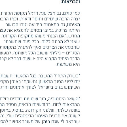
והבריאות:
כמו כולם, גם אצל ענת הראל תקופת הקורונ
יצרה הרבה שינויים וחוסר ודאות. וכמו הרבה
מאיתנו, גם המאמנת הידועה וגורו הכושר
הייתה צריכה, במובן מסוים, להמציא את עצ
מחדש. "אם הבנתי משהו מתקופת הקורונה, 
שאני לא מבינה כלום. בכל פעם שחשבתי
שהבנתי את הצרכים ואיך להתנהל בתקופות
הסגרים – גיליתי ששוב הכל משתנה. למעש
הדבר היחיד הקבוע היה -ששום דבר לא קבוע
היא משתפת.
"כשרק התחיל המשבר, בגל הראשון, חשבתי
יום לפני הסגר הראשון נחשפתי באופן מקרי
השימוש בזום בישראל, לצורך אימונים והרגש
"השאר היסטוריה, תוך שבועות בודדים כולם 
ההרצאות לזום. בחודשיים הבאים, מספר ה
בשנה שלמה, שלפני הקורונה. בנוסף, באופן
לשווק את תכנית האימון הדיגיטלית שלי, וה
שהראה לי שגם בזמן של משבר אפשר להסתד