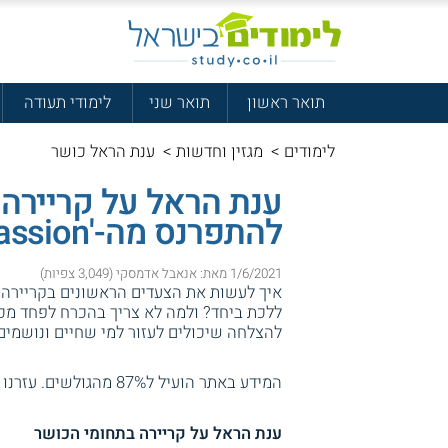
תואר ראשון
תואר שני
לימודי תעודה
לימודים
>
מגזין וחדשות
>
ענת הראל כושר
ענת הראל על קריירה
להתפרנס מה-'Passion' שלנו בחיים, וגם ליהנות"
1/6/2021 מאת: אנאבל אדמסקי (3,049 צפיות)
איך לעשות את הצעדים הראשונים בקריירה כ
ללכת ביחד? ולמה לא צריך בהכרח לפחד מכ
להצלחה שיכולים לעזור למי שחיים ונושמים
המידע באתר הועיל ל87% מהגולשים.
עזרנו 
ענת הראל על קריירה בתחומי הכושר