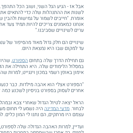
אבל אז - הגיע הגל השני, ושוב הכל התהפך
לשנות את ההתנהלות שלה כדי להתאים את ע
אומרת. "חייבים לשמור על גמישות ולהבין
אנחנו כמאמנים צריכים להיות תמיד צעד אחד
ערים לשינויים שסביבנו."
שינויים הם חלק גדול מאוד מהסיפור של ענ
עד למקום שבו היא נמצאת היום.
גם תחילת הדרך שלה בתחום
הספורט
, שהיו
במסלול הלימודים שלה. היא התחילה את הדר
אימון באופן רשמי במכון וינגייט, למרות 
"הספורט אצלי הוא אהבה מילדות. כבר כנער
אחרים לעסוק בספורט בניסיון לשכנע כמה ז
הראל יצאה לטיול הגדול שאחרי צבא ובמהלכ
לבחור.
מדעי המדינה
היה נשמע לי תחום מעני
עצמם היו מרתקים, הם נתנו לי המון כלים. ל
ועדיין, למרות האהבה הגדולה שלה לספורט,
לחיים. רק אחרי שהשתתפה בתחרות בתחום