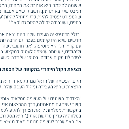
ששמה לב כמה היא אוהבת את התחום, התפל
המבט שלי באותו זמן, חשבתי שאם אעבוד 
שהספורט יפסיק להיות כיף ויתחיל להיות '
בחיים, ושעבודה יכולה להיות גם 'פאן'."
"בגלל הדיגיטציה העולם שלנו היום נראה אח
חדשים שלא היו קיימים בעבר. גם הרבה יו
עם קריירה." היא מוסיפה. "אני חושבת שהד
ולימודים, יש יותר שאיפה לעסוק כמקצוע ב
לסדר לנו מקום עבודה. בסופו של דבר, כשעו
מציאת הקול הייחודי בתקופה של הצפת 
היום, העשייה של הראל מגוונת מאוד והיא מש
הרצאות שהיא מעבירה וניהול העסק שלה. ל
"הצדדים השונים של העשייה ממלאים אותי ב
קשר ישיר עם מתאמנות, דרך ההרצאות אני י
בתקשורת ממלאות לי את הצורך להגיע לכמה 
בטלוויזיה עדיין מרגשת אותי)," היא מספרת. 
את האפשרות לעשייה מגוונת מאוד מוציא ממ