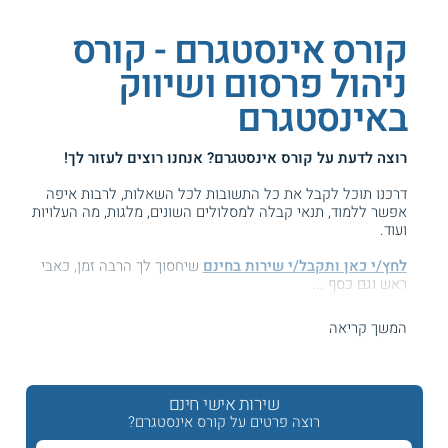
קורס אינסטגרם - קורס
ניהול פרסום ושיווק
באינסטגרם
רוצה לדעת על
קורס אינסטגרם
? אנחנו רוצים לעזור לך!
דרכנו תוכל לקבל את כל התשובות לכל השאלות, לרבות איפה
אפשר ללמוד, תנאי קבלה למסלולים השונים, מלגות, מה העלויות
ועוד.
לחץ/י כאן ותקבל/י שירות בחינם
שיחסוך לך הרבה זמן, כאבי
ראש וגם כסף ...
המידע באתר הועיל ל87% מהגולשים.
המשך קריאה
עזרנו גם לך? דרג אותנו:
שירות אישי חינם
רוצה פרטים על קורס אינסטגרם?
קורס שיווק באינסטגרם - קורס Instagram