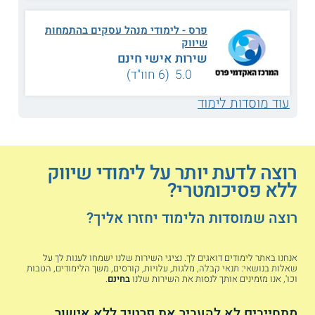
המועמדים נדרשים להציג את
סיווג רמת האנגלית על ידי
פרס - לימודי מנהל עסקים בהתמחות
היבחנות בבחינת אמי"ר.
שיווק
מועמדים בני 30 ומעלה שאין
שירות אישי חינם
ברשותם בגרות מלאה יכולים
ללמוד במכינת 30+ ולעבור
5.0 (6 חוו"ד)
קורס מבוא במתמטיקה.
עוד מוסדות לימוד
ניתן ללמוד במסלול שיווק
דיגיטלי, שנערך כמסלול
במסגרת לימודי מנהל עסקים
ובו תעודות במדיה דיגיטלית
וניהול מדיה. כדי להתקבל על
רוצה לדעת יותר על לימודי שיווק
סמך בגרות בלבד יש צורך
בממוצע בגרויות 95 ומעלה.
ללא פסיכומטרי?
מי שממוצע הבגרויות שלהם
נע בין 85 - 95 נדרשים
רוצה שמוסדות הלימוד יחזרו אליך?
המרכז האקדמי פרס
לממוצע ציונים של 70 ומעלה
(רחובות)
בקורסי הליבה בשנה א' כדי
להתקבל לשנה ב'. מועמדים
אנחנו באתר לימודים דואגים לך. נציגי השירות שלנו ישמחו לענות לך על
בני 30 ומעלה ללא בגרות
שאלות בנושאי: תנאי קבלה, מלגות, עלויות, קורסים, משך הלימודים, הטבות
מלאה יכולים ללמוד במכינה
וכו', אנו מזמינים אותך לנסות את השירות שלנו
בחינם
.
30+. לצורך הקבלה למסלול
ההתמחות, יש לעבור ראיון
אישי שבו בודקים את
מתחייבים לא להעביר את פרטיך ללא אישור