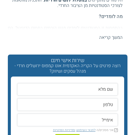
הלימודים מתקיימים
במסלול לנשים חרדיות
. התכנית מותאמת
לצורכי הסטודנטיות מן הציבור החרדי.
מה לומדים?
בהתמחות זו הסטודנטים לומדים מגוון קורסים בתחום הדיגיטל. הם
לוקחים חלק בסדנאות בתחומים כגון ניהול מדיה דיגיטלית ורשתות
המשך קריאה
חברתיות. במקביל מרחיבים את הידע והמיומנויות הפרקטיות
בתחומי השיווק והפרסום וגם משתתפים בתרגולים מעשיים.
כמה זמן לומדים?
שירות אישי חינם
רוצה פרטים על הקריה האקדמית אונו קמפוס ירושלים חרדי -
הלימודים נפרסים על פני 3 שנים, כולל סמסטר קיץ.
מנהל עסקים ושיווק?
בקמפוס ירושלים החרדי, מוצעים הלימודים במסלול לנשים. הן
לומדות בשעות הערב בימים א' ו – ג', ובימי ה' מתקיימים תגבורים
לפי צורכי המערכת.
קראו על
לימודי מנהל עסקים לציבור החרדי
נושאי הלימוד
אני מסכים/ה
לתנאי השימוש
ומדיניות הפרטיות