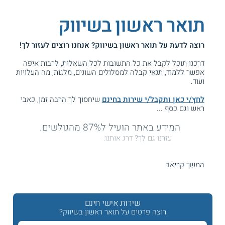
תואר ראשון בשיווק
רוצה לדעת על
תואר ראשון בשיווק
? אנחנו רוצים לעזור לך!
דרכנו תוכל לקבל את כל התשובות לכל השאלות, לרבות איפה
אפשר ללמוד, תנאי קבלה למסלולים השונים, מלגות, מה העלויות
ועוד.
לחץ/י כאן ותקבל/י שירות בחינם
שיחסוך לך הרבה זמן, כאבי
ראש וגם כסף ...
המידע באתר הועיל ל87% מהגולשים.
עזרנו גם לך? דרג אותנו:
המשך קריאה
תואר ראשון בשיווק - לימודי שיווק לתואר ראשון
שירות אישי חינם
תחום השיווק הוא בין הענפים הדינמיים במשק והוא רק הולך
ומשתכלל משנה לשנה, הודות לתהליכי פיתוח טכנולוגי וליישומן
רוצה פרטים על תואר ראשון בשיווק?
של אסטרטגיות דיגיטליות חדשניות. חידושים אלה מעלים את