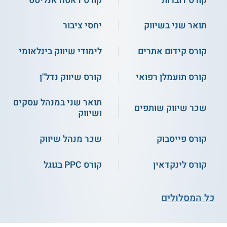
קורס פרסום בשיטת
המסלול האקדמי המכללה
למינהל - מנהל עסקים ושיווק
PPC לסוחרי אמזון -
תואר שני בשיווק
יחסי ציבור
Amazon
077-2316059
קורס קידום אתרים
לימודי שיווק בינלאומי
התחילו ללמוד
קורס תועמלן רפואי
קורס שיווק נדל"ן
תואר שני במנהל עסקים
קורס אונליין
שכר שיווק שותפים
ושיווק
קורס פייסבוק
שכר מנהל שיווק
4.5
(2)
אונו - לימודי מנהל עסקים
קורס לינקדאין
קורס PPC בגוגל
בהתמחות שיווק ופרסום
קורס מסרים סמויים
לחרדים
במכירות ומשא ומתן
כל המסלולים
שירות אישי חינם
התחילו ללמוד