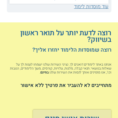
מנהל שיווק
עוד מוסדות לימוד
מכללות תואר ראשון בשיווק
רוצה לדעת יותר על תואר ראשון
בשיווק?
המכללה האקדמית ספיר (שער הנגב) -
המכללה האקדמית ספיר מציעה תכנית
רוצה שמוסדות הלימוד יחזרו אליך?
ללימודי שיווק טכנולוגי לתואר ראשון. מסלול
זה מתמקד בחדשנות ובשיווק להייטק ובמהלכו
מכירים שלל כלים להובלת פרויקטים שיווקיים
אנחנו באתר לימודים דואגים לך. נציגי השירות שלנו ישמחו לענות לך על
שאלות בנושאי: תנאי קבלה, מלגות, עלויות, קורסים, משך הלימודים, הטבות
בחברות וסטארט אפים טכנולוגיים. אורך
וכו', אנו מזמינים אותך לנסות את השירות שלנו
בחינם
.
הלימודים הוא כשלוש שנים, בשנה השנייה
הסטודנטים יכולים לבחור בין כמה התמחויות
מתחייבים לא להעביר את פרטיך ללא אישור
כגון ביו רפואה, יזמות וחדשנות או מידע
ותקשורת. המכללה מאפשרת ללמוד גם
בתכנית דו חוגית ללימודי מדעי המחשב ושיווק
טכנולוגי.