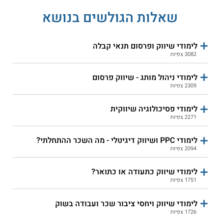
שאלות הגולשים בנושא
קורס אונליין
לימודי שיווק ופרסום תנאי קבלה
3082 צפיות
לימודי ניהול מותג - שיווק פרסום
קורס אינסטגרם -
הקריה האקדמית אונו קמפוס
2309 צפיות
ירושלים חרדי - מנהל עסקים
Instagram לעסקים
ושיווק
לימודי פסיכולוגיה שיווקית
2271 צפיות
שירות אישי חינם
התחילו ללמוד
לימודי PPC ושיווק דיגיטלי - מה השכר ההתחלתי?
2094 צפיות
לימודי שיווק כתעודה או כתואר?
קורס אונליין
1751 צפיות
לימודי שיווק ויחסי ציבור שכר ועבודה בשוק
5.0
(6)
1726 צפיות