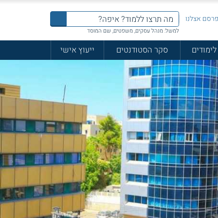
רסם אצלנו
למשל: מנהל עסקים, משפטים, שם המוסד
לימודים
סקר הסטודנטים
ייעוץ אישי