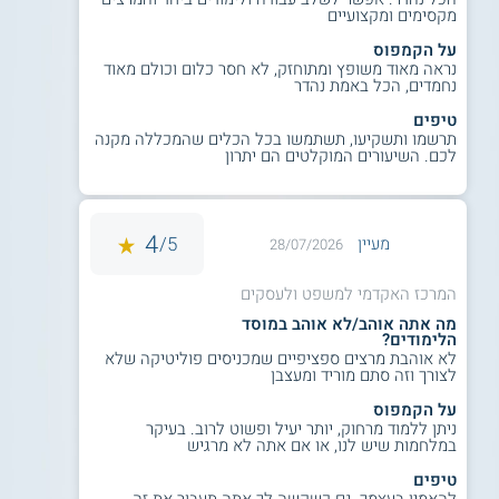
מקצועי נרחב והיא מתאימה לבוגרי כל
מקסימים ומקצועיים
התארים הראשונים בהם לימודי משפטים
על הקמפוס
ומקצועות מדעי החברה.
נראה מאוד משופץ ומתוחזק, לא חסר כלום וכולם מאוד
נחמדים, הכל באמת נהדר
טיפים
תרשמו ותשקיעו, תשתמשו בכל הכלים שהמכללה מקנה
תואר שני בפסיכולוגיה התפתחות -
במסלול
לכם. השיעורים המוקלטים הם יתרון
זה מכשירים פסיכולוגים התפתחותיים
ומספקים להם ידע וכלים לטיפול ולאבחון בגיל
הרך.
4
5/
מעיין
28/07/2026
המרכז האקדמי למשפט ולעסקים
תואר שני בפסיכולוגיה חינוכית -
בתואר
מה אתה אוהב/לא אוהב במוסד
השני בפסיכולוגיה חינוכית מכשירים את
הלימודים?
הסטודנטים להשתלבות כפסיכולוגים במסגרות
לא אוהבת מרצים ספציפיים שמכניסים פוליטיקה שלא
לצורך וזה סתם מוריד ומעצבן
חינוכיות ופרטניות במגוון רחב של קבוצות גיל
כגון ילדים בגיל הרך, ילדי בית הספר ובני נוער.
על הקמפוס
ניתן ללמוד מרחוק, יותר יעיל ופשוט לרוב. בעיקר
במלחמות שיש לנו, או אם אתה לא מרגיש
טיפים
תואר שני במינהל מערכות בריאות
- התכנית